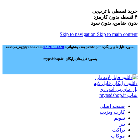
خرید قسطی با ترب‌پی
۴ قسط، بدون کارمزد
بدون ضامن، بدون سود
Skip to navigation
Skip to main content
پسورد فایل‌های رایگان: mypsdshop.ir - پشتیبانی: arshiya_ag@yahoo.com
02191304320
پسورد فایل‌های رایگان: mypsdshop.ir
صفحه اصلی
کارت ویزیت
تقویم
بنر
تراکت
موکاپ