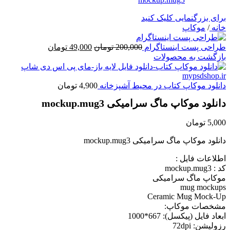
برای بزرگنمایی کلیک کنید
خانه
/
موکاپ
قیمت
قیمت
طراحی پست اینستاگرام
200,000
تومان
49,000
تومان
اصلی
فعلی
بازگشت به محصولات
200,000 تومان
49,000 تومان
بود.
است.
دانلود موکاپ کتاب در محیط آشپزخانه
4,900
تومان
دانلود موکاپ ماگ سرامیکی mockup.mug3
5,000
تومان
دانلود موکاپ ماگ سرامیکی mockup.mug3
اطلاعات فايل :
کد : mockup.mug3
موکاپ ماگ سرامیکی
mug mockups
Ceramic Mug Mock-Up
مشخصات موکاپ:
ابعاد فايل (پيکسل): 667*1000
رزوليشن: 72dpi