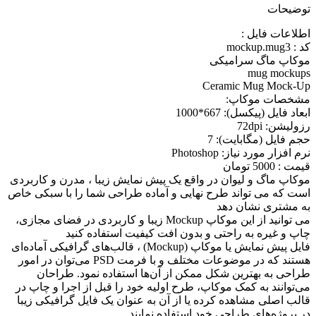
توضیحات
اطلاعات فايل :
کد : mockup.mug3
موکاپ ماگ سرامیکی
mug mockups
Ceramic Mug Mock-Up
مشخصات موکاپ:
ابعاد فايل (پيکسل): 667*1000
رزوليشن: 72dpi
حجم فايل (مگابايت): 7
نرم افزار مورد نياز: Photoshop
قیمت : 5000 تومان
موکاپ ماگ و لیوان در واقع يک پيش نمايش زيبا ، مدرن و کاربردی
است که می تواند طرح نهايی و آماده طراحی شما را با سبکی خاص
به مشتری نشان دهد
می توانيد از اين موکاپ Mockup زيبا و کاربردی در فضای مجازی،
چاپ و غيره به راحتی و بدون افت کيفيت استفاده کنيد
فایل پیش نمایش یا موکاپ (Mockup) ، قالب‌های گرافیکی آماده‌ای
هستند که در موضوعات مختلف و با فرمت PSD می‌توان در امور
طراحی به بهترین شکل ممکن از آن‌ها استفاده نمود. طراحان
می‌توانند به کمک موکاپ، طرح اولیه خود را قبل از اجرا و چاپ در
قالب اصلی مشاهده کرده یا از آن به عنوان یک فایل گرافیکی زیبا
در پروژه‌های طراحی خود استفاده نمایند