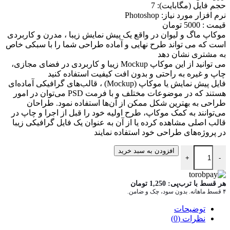
حجم فايل (مگابايت): 7
نرم افزار مورد نياز: Photoshop
قیمت : 5000 تومان
موکاپ ماگ و لیوان در واقع يک پيش نمايش زيبا ، مدرن و کاربردی
است که می تواند طرح نهايی و آماده طراحی شما را با سبکی خاص
به مشتری نشان دهد
می توانيد از اين موکاپ Mockup زيبا و کاربردی در فضای مجازی،
چاپ و غيره به راحتی و بدون افت کيفيت استفاده کنيد
فایل پیش نمایش یا موکاپ (Mockup) ، قالب‌های گرافیکی آماده‌ای
هستند که در موضوعات مختلف و با فرمت PSD می‌توان در امور
طراحی به بهترین شکل ممکن از آن‌ها استفاده نمود. طراحان
می‌توانند به کمک موکاپ، طرح اولیه خود را قبل از اجرا و چاپ در
قالب اصلی مشاهده کرده یا از آن به عنوان یک فایل گرافیکی زیبا
در پروژه‌های طراحی خود استفاده نمایند
دانلود موکاپ ماگ سرامیکی mockup.mug3 عدد
افزودن به سبد خرید
+
-
هر قسط با ترب‌پی:
1,250
تومان
۴ قسط ماهانه. بدون سود، چک و ضامن.
توضیحات
نظرات (0)