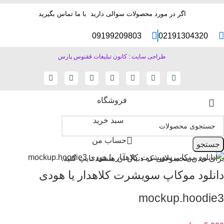
اگر در مورد محصولات سوالی دارید با ما تماس بگیرید
09199209803
02191304320
طراحی سایت : کانون تبلیغات ققنوس پارس
فروشگاه
سبد خرید
حساب من
جستجو
برای دیدن محصولاتی که دنبال آن هستید تایپ کنید.
دانلود موکاپ سویشرت کلاهدار یا هودی
mockup.hoodie3