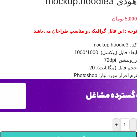
هودی mockup.hoodie3
5,000
تومان
توجه : این فایل گرافیکی و مناسب طراحان می باشد
کد : mockup.hoodie3
ابعاد فايل (پيکسل): 1000*1000
رزوليشن: 72dpi
حجم فايل (مگابايت): 20
نرم افزار مورد نياز: Photoshop
+
-