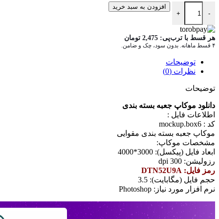
دانلود موکاپ جعبه بسته بندی mockup.box6 عدد
افزودن به سبد خرید
+
-
هر قسط با ترب‌پی:
2,475
تومان
۴ قسط ماهانه. بدون سود، چک و ضامن.
توضیحات
نظرات (0)
توضیحات
دانلود موکاپ جعبه بسته بندی
اطلاعات فايل :
کد : mockup.box6
موکاپ جعبه بسته بندی مقوایی
مشخصات موکاپ:
ابعاد فايل (پيکسل): 3000*4000
رزوليشن: 300 dpi
رمز فایل: DTN52U9A
حجم فايل (مگابايت): 3.5
نرم افزار مورد نياز: Photoshop