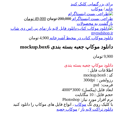
برای بزرگنمایی کلیک کنید
خانه
/
موکاپ
قیمت
قیمت
طراحی پست اینستاگرام
200,000
تومان
49,000
تومان
اصلی
فعلی
بازگشت به محصولات
200,000 تومان
49,000 تومان
بود.
است.
دانلود موکاپ کتاب در محیط آشپزخانه
4,900
تومان
دانلود موکاپ جعبه بسته بندی mockup.box6
9,900
تومان
دانلود موکاپ جعبه بسته بندی
اطلاعات فايل :
کد : mockup.box6
رزولشن : 300dpi
فرمت: psd
ابعاد فايل (پيکسل): 3000*4000
حجم فايل : 10 مگابایت
نرم افزار مورد نياز: Photoshop
با کلیک روی تگ
موکاپ
، انواع فایل های موکاپ را دانلود کنید
دانلود تراکت
لایه باز
/
موکاپ جعبه