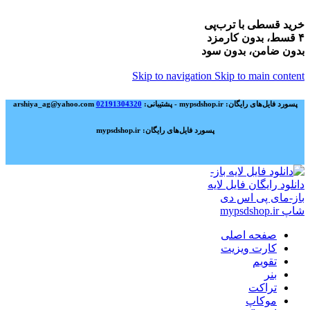
خرید قسطی با ترب‌پی
۴ قسط، بدون کارمزد
بدون ضامن، بدون سود
Skip to navigation
Skip to main content
پسورد فایل‌های رایگان: mypsdshop.ir - پشتیبانی: arshiya_ag@yahoo.com
02191304320
پسورد فایل‌های رایگان: mypsdshop.ir
صفحه اصلی
کارت ویزیت
تقویم
بنر
تراکت
موکاپ