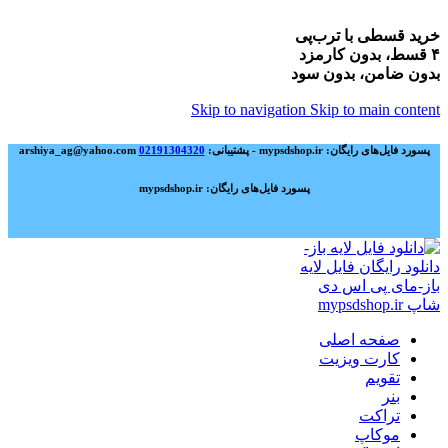
خرید قسطی با ترب‌پی
۴ قسط، بدون کارمزد
بدون ضامن، بدون سود
Skip to navigation
Skip to main content
پسورد فایل‌های رایگان: mypsdshop.ir - پشتیبانی: arshiya_ag@yahoo.com
02191304320
پسورد فایل‌های رایگان: mypsdshop.ir
صفحه اصلی
کارت ویزیت
تقویم
بنر
تراکت
موکاپ