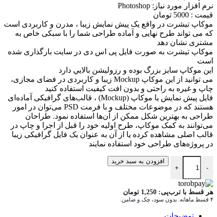
نرم افزار مورد نياز: Photoshop
قيمت : 5000 تومان
موکاپ تیشرت در واقع يک پيش نمايش زيبا ، مدرن و کاربردی است
که می تواند طرح نهايی و آماده طراحی شما را با سبکی خاص به
مشتری نشان دهد
موکاپ تیشرت به صورت فایل پی اس دی در سایت بارگذاری شده
است
اين موکاپ سايز بزرگ بوده و رزوليشن بالايي دارد
می توانيد از اين موکاپ Mockup زيبا و کاربردی در فضای مجازی،
چاپ و غيره به راحتی و بدون افت کيفيت استفاده کنيد
فایل پیش نمایش یا موکاپ (Mockup) ، قالب‌های گرافیکی آماده‌ای
هستند که در موضوعات مختلف و با فرمت PSD می‌توان در امور
طراحی به بهترین شکل ممکن از آن‌ها استفاده نمود. طراحان
می‌توانند به کمک موکاپ، طرح اولیه خود را قبل از اجرا و چاپ در
قالب اصلی مشاهده کرده یا از آن به عنوان یک فایل گرافیکی زیبا
در پروژه‌های طراحی خود استفاده نمایند
دانلود موکاپ تیشرت برند mockup.tshirt21 عدد
افزودن به سبد خرید
+
-
هر قسط با ترب‌پی:
1,250
تومان
۴ قسط ماهانه. بدون سود، چک و ضامن.
توضیحات