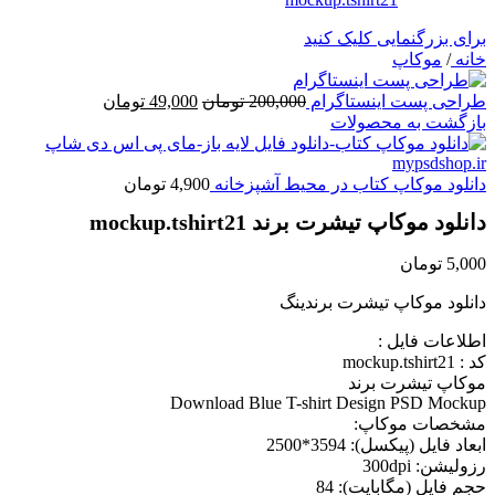
برای بزرگنمایی کلیک کنید
خانه
/
موکاپ
قیمت
قیمت
طراحی پست اینستاگرام
200,000
تومان
49,000
تومان
اصلی
فعلی
بازگشت به محصولات
200,000 تومان
49,000 تومان
بود.
است.
دانلود موکاپ کتاب در محیط آشپزخانه
4,900
تومان
دانلود موکاپ تیشرت برند mockup.tshirt21
5,000
تومان
دانلود موکاپ تیشرت برندینگ
اطلاعات فايل :
کد : mockup.tshirt21
موکاپ تیشرت برند
Download Blue T-shirt Design PSD Mockup
مشخصات موکاپ:
ابعاد فايل (پيکسل): 3594*2500
رزوليشن: 300dpi
حجم فايل (مگابايت): 84