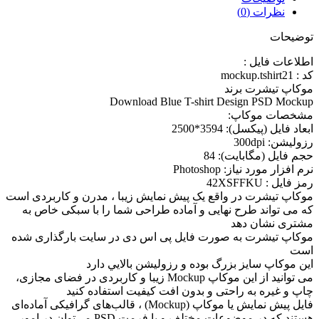
نظرات (0)
توضیحات
اطلاعات فايل :
کد : mockup.tshirt21
موکاپ تیشرت برند
Download Blue T-shirt Design PSD Mockup
مشخصات موکاپ:
ابعاد فايل (پيکسل): 3594*2500
رزوليشن: 300dpi
حجم فايل (مگابايت): 84
نرم افزار مورد نياز: Photoshop
رمز فایل : 42XSFFKU
موکاپ تیشرت در واقع يک پيش نمايش زيبا ، مدرن و کاربردی است
که می تواند طرح نهايی و آماده طراحی شما را با سبکی خاص به
مشتری نشان دهد
موکاپ تیشرت به صورت فایل پی اس دی در سایت بارگذاری شده
است
اين موکاپ سايز بزرگ بوده و رزوليشن بالايي دارد
می توانيد از اين موکاپ Mockup زيبا و کاربردی در فضای مجازی،
چاپ و غيره به راحتی و بدون افت کيفيت استفاده کنيد
فایل پیش نمایش یا موکاپ (Mockup) ، قالب‌های گرافیکی آماده‌ای
هستند که در موضوعات مختلف و با فرمت PSD می‌توان در امور