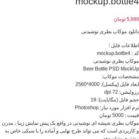
mockup.bottle4
5,000
تومان
دانلود موکاپ بطری نوشیدنی
اطلاعات فايل :
کد : mockup.bottle4
موکاپ بطری نوشیدنی
Beer Bottle PSD MockUp
مشخصات موکاپ:
ابعاد فايل (پيکسل): 4000*2560
رزوليشن: 72 dpi
حجم فايل (مگابايت): 19
نرم افزار مورد نياز: Photoshop
قیمت : 5000 تومان
موکاپ بطری شیشه ای نوشیدنی در واقع يک پيش نمايش زيبا ، مدرن
و کاربردی است که می تواند طرح نهایی و آماده را با سبکی خاص به
مشتری نشان دهد