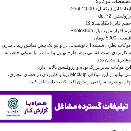
مشخصات موکاپ:
ابعاد فايل (پيکسل): 4000*2560
رزوليشن: 72 dpi
حجم فايل (مگابايت): 19
نرم افزار مورد نياز: Photoshop
قیمت : 5000 تومان
موکاپ بطری شیشه ای نوشیدنی در واقع يک پيش نمايش زيبا ، مدرن
و کاربردی است که می تواند طرح نهایی و آماده را با سبکی خاص به
مشتری نشان دهد
اين موکاپ سايز بزرگ بوده و رزوليشن بالايی دارد
می توانيد از اين موکاپ Mockup زيبا و کاربردی در فضای مجازی،
چاپ و غيره به راحتی و بدون افت کيفيت استفاده کنيد