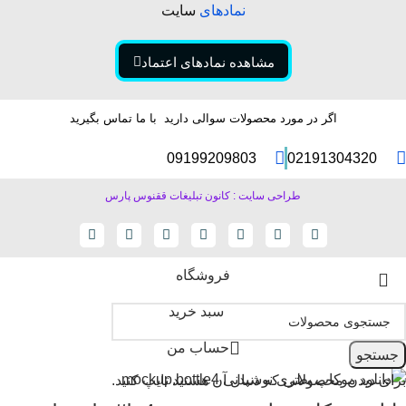
نمادهای
سایت
مشاهده نمادهای اعتماد
اگر در مورد محصولات سوالی دارید با ما تماس بگیرید
09199209803
02191304320
طراحی سایت : کانون تبلیغات ققنوس پارس
فروشگاه
سبد خرید
حساب من
جستجو
برای دیدن محصولاتی که دنبال آن هستید تایپ کنید.