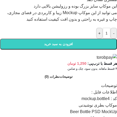
اين موکاپ سايز بزرگ بوده و رزوليشن بالايی دارد
می توانيد از اين موکاپ Mockup زيبا و کاربردی در فضای مجازی،
چاپ و غيره به راحتی و بدون افت کيفيت استفاده کنيد
+
-
افزودن به سبد خرید
هر قسط با ترب‌پی:
1,250
تومان
۴ قسط ماهانه. بدون سود، چک و ضامن.
توضیحات
نظرات (0)
توضیحات
اطلاعات فايل :
کد : mockup.bottle4
موکاپ بطری نوشیدنی
Beer Bottle PSD MockUp