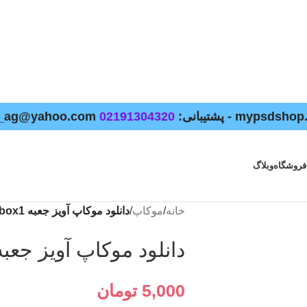
02191304320
فروشگاه
وبلاگ
خانه
/
موکاپ
/
دانلود موکاپ آویز جعبه mockup.box1
دانلود موکاپ آویز جعبه ckup.box1
5,000
تومان