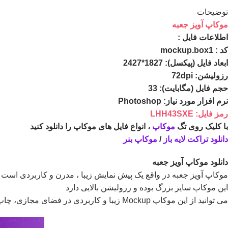
توضیحات
موکاپ آویز جعبه
اطلاعات فايل :
کد : mockup.box1
ابعاد فايل (پيکسل): 1827*2427
رزوليشن: 72dpi
حجم فايل (مگابايت): 33
نرم افزار مورد نياز: Photoshop
رمز فایل: LHH43SXE
با کلیک روی تگ
موکاپ
، انواع فایل های موکاپ را دانلود کنید
دانلود تراکت
لایه باز
/
موکاپ بنر
دانلود موکاپ آویز جعبه
موکاپ آویز جعبه در واقع يک پيش نمايش زيبا ، مدرن و کاربردی است 
اين موکاپ سايز بزرگ بوده و رزوليشن بالايی دارد
می توانيد از اين موکاپ Mockup زيبا و کاربردی در فضای مجازی، چاپ و غيره به راحتی و بدون افت کيفيت استفاده کنيد