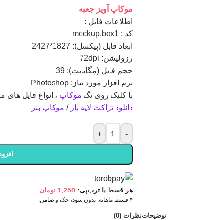
موکاپ آویز جعبه
اطلاعات فايل :
کد : mockup.box1
ابعاد فايل (پيکسل): 1827*2427
رزوليشن: 72dpi
حجم فايل (مگابايت): 39
نرم افزار مورد نياز: Photoshop
با کلیک روی تگ
موکاپ
، انواع فایل های مو
دانلود تراکت
لایه باز
/
موکاپ بنر
+
-
افزود
هر قسط با ترب‌پی:
1,250
تومان
۴ قسط ماهانه. بدون سود، چک و ضامن.
توضیحات
نظرات (0)