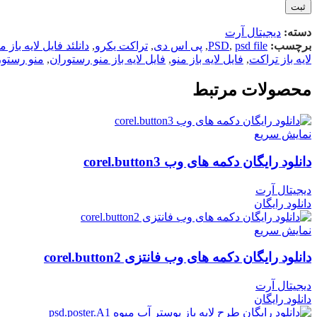
دسته:
دیجیتال آرت
برچسب:
psd file
,
PSD
,
پی اس دی
,
تراکت یکرو
,
دانلئد فایل لایه باز
لایه باز تراکت
,
فایل لایه باز منو
,
فایل لایه باز منو رستوران
,
منو رستور
محصولات مرتبط
نمایش سریع
دانلود رایگان دکمه های وب corel.button3
دیجیتال آرت
دانلود رایگان
نمایش سریع
دانلود رایگان دکمه های وب فانتزی corel.button2
دیجیتال آرت
دانلود رایگان