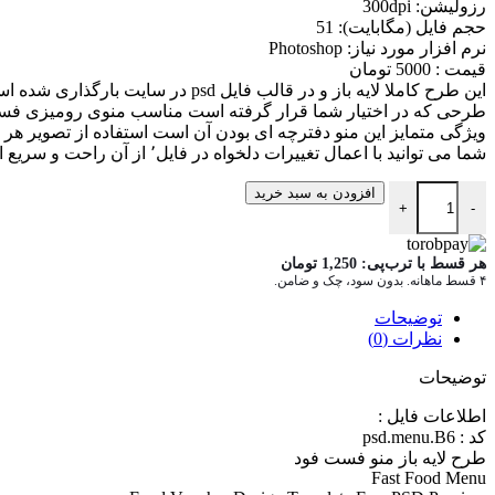
رزوليشن: 300dpi
حجم فايل (مگابايت): 51
نرم افزار مورد نياز: Photoshop
قيمت : 5000 تومان
اين طرح کاملا لايه باز و در قالب فايل psd در سايت بارگذاری شده است. طرح از کيفيت بالایی برخوردار بوده که مناسب جهت طراحی، چاپ و پرينت مي باشد
طرحی که در اختیار شما قرار گرفته است مناسب منوی رومیزی فس
ویژگی متمایز این منو دفترچه ای بودن آن است استفاده از تصویر هر غ
شما می توانید با اعمال تغییرات دلخواه در فایل٬ از آن راحت و سریع استفاده کنید
دانلود منو فست فود لایه باز psd.menu.B6 عدد
افزودن به سبد خرید
+
-
هر قسط با ترب‌پی:
1,250
تومان
۴ قسط ماهانه. بدون سود، چک و ضامن.
توضیحات
نظرات (0)
توضیحات
اطلاعات فايل :
کد : psd.menu.B6
طرح لايه باز منو فست فود
Fast Food Menu