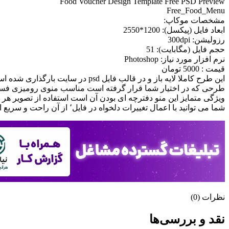
Food Voucher Design Template Free PSD Preview
Free_Food_Menu
مشخصات موکاپ:
ابعاد فايل (پيکسل): 1200*2550
رزوليشن: 300dpi
حجم فايل (مگابايت): 51
نرم افزار مورد نياز: Photoshop
قيمت : 5000 تومان
اين طرح کاملا لايه باز و در قالب فايل psd در سايت بارگذاری شده است. طرح از کيفيت بالایی برخوردار بوده که مناسب جهت طراحی، چاپ و پرينت مي باشد
طرحی که در اختیار شما قرار گرفته است مناسب منوی رومیزی فس
ویژگی متمایز این منو دفترچه ای بودن آن است استفاده از تصویر هر غ
شما می توانید با اعمال تغییرات دلخواه در فایل٬ از آن راحت و سریع استفاده کنید
نظرات (0)
نقد و بررسی‌ها