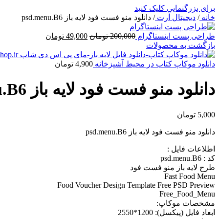
برای بزرگنمایی کلیک کنید
خانه
/
دیجیتال آرت
/
دانلود منو فست فود لایه باز psd.menu.B6
قیمت
قیمت
طراحی پست اینستاگرام
200,000
تومان
49,000
تومان
اصلی
فعلی
بازگشت به محصولات
200,000 تومان
49,000 تومان
بود.
است.
دانلود موکاپ کتاب در محیط آشپزخانه
4,900
تومان
دانلود منو فست فود لایه باز psd.menu.B6
5,000
تومان
دانلود منو فست فود لایه باز psd.menu.B6
اطلاعات فايل :
کد : psd.menu.B6
طرح لايه باز منو فست فود
Fast Food Menu
Food Voucher Design Template Free PSD Preview
Free_Food_Menu
مشخصات موکاپ:
ابعاد فايل (پيکسل): 1200*2550