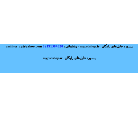
پسورد فایل‌های رایگان: mypsdshop.ir - پشتیبانی: arshiya_ag@yahoo.com
02191304320
پسورد فایل‌های رایگان: mypsdshop.ir