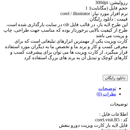
رزوليشن: 300dpi
حجم فايل (مگابايت): 1
نرم افزار مورد نياز: corel / illustrator
قيمت : دانلود رایگان
اين طرح لايه باز، در قالب فايل cdr در سايت بارگذاری شده است.
طرح از کيفيت بالايی برخوردار بوده که مناسب جهت طراحی، چاپ
و پرينت می باشد
کارت ویزیت یکی از مهمترین ابزارهای تبلیغاتی است که برای
معرفی کسب و کار و برند ما و تخصص ما به دیگران مورد استفاده
قرار میگیرد. از کارت ویزیت ها می توان برای پیشرفت کسب و
کارهای کوچک و تبدیل آن به برند های بزرگ استفاده کرد
دانلود رایگان
توضیحات
نظرات (0)
توضیحات
اطلاعات فايل :
کد : corel.visit.B5
فایل لایه باز کارت ویزیت دورو بنفش