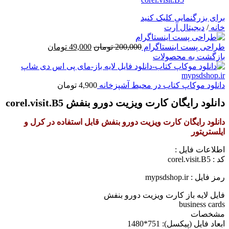
برای بزرگنمایی کلیک کنید
خانه
/
دیجیتال آرت
قیمت
قیمت
طراحی پست اینستاگرام
200,000
تومان
49,000
تومان
اصلی
فعلی
بازگشت به محصولات
200,000 تومان
49,000 تومان
بود.
است.
دانلود موکاپ کتاب در محیط آشپزخانه
4,900
تومان
دانلود رایگان کارت ویزیت دورو بنفش corel.visit.B5
دانلود رایگان کارت ویزیت دورو بنفش قابل استفاده در کرل و
ایلستریتور
اطلاعات فايل :
کد : corel.visit.B5
رمز فایل : mypsdshop.ir
فایل لایه باز کارت ویزیت دورو بنفش
business cards
مشخصات
ابعاد فايل (پيکسل): 751*1480