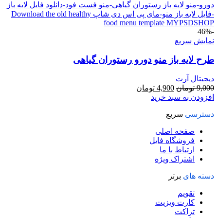
-46%
نمایش سریع
طرح لایه باز منو دورو رستوران گیاهی
دیجیتال آرت
قیمت
قیمت
9,000
تومان
4,900
تومان
اصلی
فعلی
افزودن به سبد خرید
9,000 تومان
4,900 تومان
دسترسی
سریع
بود.
است.
صفحه اصلی
فروشگاه فایل
ارتباط با ما
اشتراک ویژه
دسته های
برتر
تقویم
کارت ویزیت
تراکت