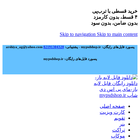
خرید قسطی با ترب‌پی
۴ قسط، بدون کارمزد
بدون ضامن، بدون سود
Skip to navigation
Skip to main content
پسورد فایل‌های رایگان: mypsdshop.ir - پشتیبانی: arshiya_ag@yahoo.com
02191304320
پسورد فایل‌های رایگان: mypsdshop.ir
صفحه اصلی
کارت ویزیت
تقویم
بنر
تراکت
موکاپ