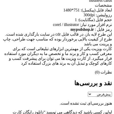
business cards
مشخصات
ابعاد فايل (پيکسل): 751*1480
رزوليشن: 300dpi
حجم فايل (مگابايت): 1
نرم افزار مورد نياز: corel / illustrator
رمز فایل :
mypsdshop.ir
اين طرح لايه باز، در قالب فايل cdr در سايت بارگذاری شده است.
طرح از کيفيت بالايی برخوردار بوده که مناسب جهت طراحی، چاپ
و پرينت می باشد
کارت ویزیت یکی از مهمترین ابزارهای تبلیغاتی است که برای
معرفی کسب و کار و برند ما و تخصص ما به دیگران مورد استفاده
قرار میگیرد. از کارت ویزیت ها می توان برای پیشرفت کسب و
کارهای کوچک و تبدیل آن به برند های بزرگ استفاده کرد
نظرات (0)
نقد و بررسی‌ها
هنوز بررسی‌ای ثبت نشده است.
اولین کسی باشید که دیدگاهی می نویسد “دانلود رایگان کارت