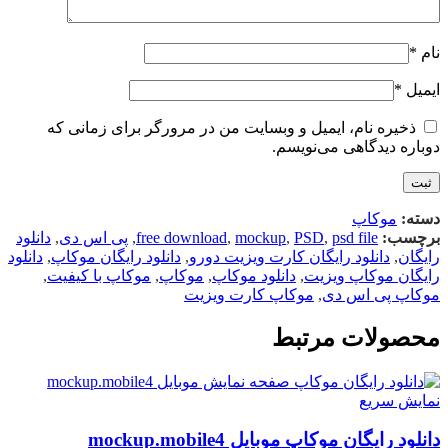
نام
*
ایمیل
*
ذخیره نام، ایمیل و وبسایت من در مرورگر برای زمانی که
دوباره دیدگاهی می‌نویسم.
دسته:
موکاپ
برچسب:
psd file
,
PSD
,
mockup
,
free download
,
پی اس دی
,
دانلود
رایگان
,
دانلود رایگان کارت ویزیت دورو
,
دانلود رایگان موکاپ
,
دانلود
رایگان موکاپ ویزیت
,
دانلود موکاپ
,
موکاپ
,
موکاپ با کیفیت
,
موکاپ پی اس دی
,
موکاپ کارت ویزیت
محصولات مرتبط
نمایش سریع
دانلود رایگان موکاپ موبایل mockup.mobile4