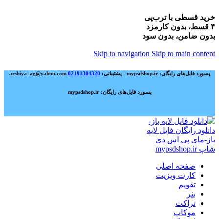
خرید قسطی با ترب‌پی
۴ قسط، بدون کارمزد
بدون ضامن، بدون سود
Skip to navigation
Skip to main content
پسورد فایل‌های رایگان: mypsdshop.ir - پشتیبانی: arshiya_ag@yahoo.com
02191304320
پسورد فایل‌های رایگان: mypsdshop.ir
صفحه اصلی
کارت ویزیت
تقویم
بنر
تراکت
موکاپ