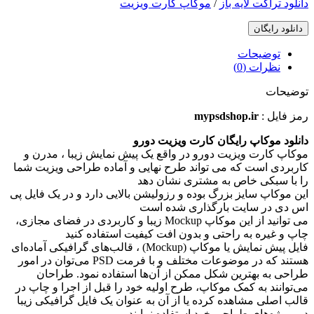
دانلود تراکت
لایه باز
/
موکاپ کارت ویزیت
دانلود رایگان
توضیحات
نظرات (0)
توضیحات
رمز فایل :
mypsdshop.ir
دانلود موکاپ رایگان کارت ویزیت دورو
موکاپ کارت ویزیت دورو در واقع يک پيش نمايش زيبا ، مدرن و
کاربردی است که می تواند طرح نهايی و آماده طراحی ویزیت شما
را با سبکی خاص به مشتری نشان دهد
اين موکاپ سايز بزرگ بوده و رزوليشن بالايی دارد و در یک فایل پی
اس دی در سایت بارگذاری شده است
می توانيد از اين موکاپ Mockup زيبا و کاربردی در فضای مجازی،
چاپ و غيره به راحتی و بدون افت کيفيت استفاده کنيد
فایل پیش نمایش یا موکاپ (Mockup) ، قالب‌های گرافیکی آماده‌ای
هستند که در موضوعات مختلف و با فرمت PSD می‌توان در امور
طراحی به بهترین شکل ممکن از آن‌ها استفاده نمود. طراحان
می‌توانند به کمک موکاپ، طرح اولیه خود را قبل از اجرا و چاپ در
قالب اصلی مشاهده کرده یا از آن به عنوان یک فایل گرافیکی زیبا
در پروژه‌های طراحی خود استفاده نمایند