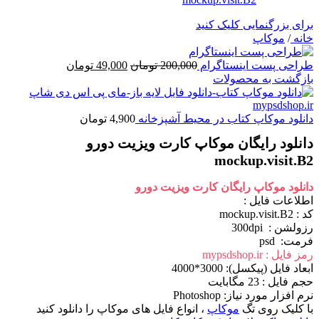
برای بزرگنمایی کلیک کنید
خانه
/
موکاپ
قیمت
قیمت
طراحی پست اینستاگرام
200,000
تومان
49,000
تومان
اصلی
فعلی
بازگشت به محصولات
200,000 تومان
49,000 تومان
بود.
است.
دانلود موکاپ کتاب در محیط آشپزخانه
4,900
تومان
دانلود رایگان موکاپ کارت ویزیت دورو
mockup.visit.B2
دانلود موکاپ رایگان کارت ویزیت دورو
اطلاعات فايل :
کد : mockup.visit.B2
رزولشن : 300dpi
فرمت: psd
رمز فایل : mypsdshop.ir
ابعاد فايل (پيکسل): 3000*4000
حجم فايل : 23 مگابایت
نرم افزار مورد نياز: Photoshop
با کلیک روی تگ
موکاپ
، انواع فایل های موکاپ را دانلود کنید