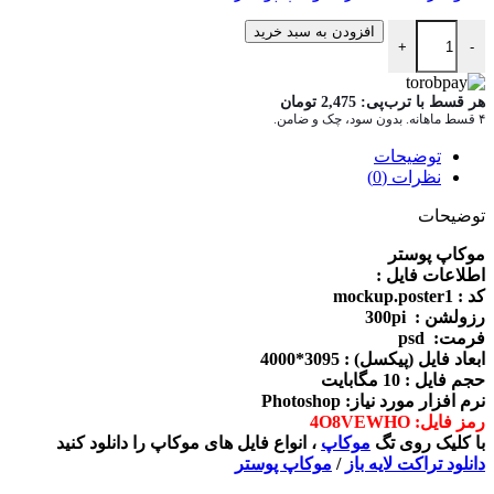
دانلود موکاپ پوستر mockup.poster1 عدد
افزودن به سبد خرید
+
-
هر قسط با ترب‌پی:
2,475
تومان
۴ قسط ماهانه. بدون سود، چک و ضامن.
توضیحات
نظرات (0)
توضیحات
موکاپ پوستر
اطلاعات فايل :
کد : mockup.poster1
رزولشن : 300pi
فرمت: psd
ابعاد فايل (پيکسل) : 3095*4000
حجم فايل : 10 مگابایت
نرم افزار مورد نياز: Photoshop
رمز فایل: 4O8VEWHO
با کلیک روی تگ
موکاپ
، انواع فایل های موکاپ را دانلود کنید
دانلود تراکت
لایه باز
/
موکاپ پوستر