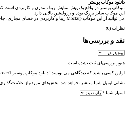
دانلود موکاپ پوستر
موکاپ پوستر در واقع يک پيش نمايش زيبا ، مدرن و کاربردی است که 
اين موکاپ سايز بزرگ بوده و رزوليشن بالايی دارد
می توانيد از اين موکاپ Mockup زيبا و کاربردی در فضای مجازی، چاپ و غيره به راحتی و بدون افت کيفيت استفاده کنيد
نظرات (0)
نقد و بررسی‌ها
هنوز بررسی‌ای ثبت نشده است.
اولین کسی باشید که دیدگاهی می نویسد “دانلود موکاپ پوستر mockup.poster1”
نشانی ایمیل شما منتشر نخواهد شد.
بخش‌های موردنیاز علامت‌گذاری 
امتیاز شما
*