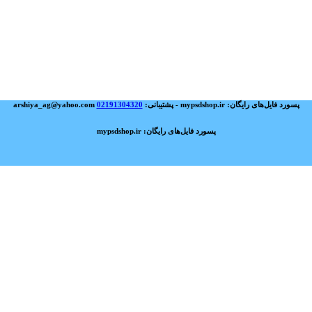
پسورد فایل‌های رایگان: mypsdshop.ir - پشتیبانی: arshiya_ag@yahoo.com
02191304320
پسورد فایل‌های رایگان: mypsdshop.ir