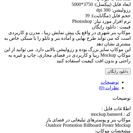
ابعاد فايل (پيکسل): 3750*5000
رزوليشن: 300 dpi
حجم فايل (مگابايت): 39
نرم افزار مورد نياز: Photoshop
قیمت : دانلود رایگان
موکاپ بنر شهری در واقع يک پيش نمايش زيبا ، مدرن و کاربردی
است که می تواند طرح نهایی و آماده بنر و تابلو را با سبکی خاص به
مشتری نشان دهد
اين موکاپ سايز بزرگ بوده و رزوليشن بالايی دارد. می توانيد از اين
موکاپ Mockup زيبا و کاربردی در فضای مجازی، چاپ و غيره به
راحتی و بدون افت کيفيت استفاده کنيد
دانلود رایگان
توضیحات
نظرات (0)
توضیحات
اطلاعات فايل :
کد : mockup.banner4
موکاپ بنر و پوسترهای تبلیغاتی در فضای باز
Outdoor Promotion Billboard Poster Mockup
مشخصات موکاپ: