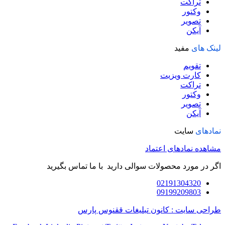
تراکت
وکتور
تصویر
آیکن
لینک های
مفید
تقویم
کارت ویزیت
تراکت
وکتور
تصویر
آیکن
نمادهای
سایت
مشاهده نمادهای اعتماد
اگر در مورد محصولات سوالی دارید با ما تماس بگیرید
02191304320
09199209803
طراحی سایت : کانون تبلیغات ققنوس پارس