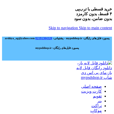
خرید قسطی با ترب‌پی
۴ قسط، بدون کارمزد
بدون ضامن، بدون سود
Skip to navigation
Skip to main content
پسورد فایل‌های رایگان: mypsdshop.ir - پشتیبانی: arshiya_ag@yahoo.com
02191304320
پسورد فایل‌های رایگان: mypsdshop.ir
صفحه اصلی
کارت ویزیت
تقویم
بنر
تراکت
موکاپ