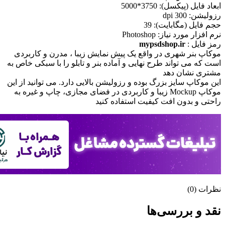
ابعاد فايل (پيکسل): 3750*5000
رزوليشن: 300 dpi
حجم فايل (مگابايت): 39
نرم افزار مورد نياز: Photoshop
رمز فایل :
mypsdshop.ir
موکاپ بنر شهری در واقع يک پيش نمايش زيبا ، مدرن و کاربردی
است که می تواند طرح نهایی و آماده بنر و تابلو را با سبکی خاص به
مشتری نشان دهد
اين موکاپ سايز بزرگ بوده و رزوليشن بالايی دارد. می توانيد از اين
موکاپ Mockup زيبا و کاربردی در فضای مجازی، چاپ و غيره به
راحتی و بدون افت کيفيت استفاده کنيد
نظرات (0)
نقد و بررسی‌ها