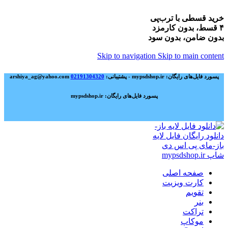
خرید قسطی با ترب‌پی
۴ قسط، بدون کارمزد
بدون ضامن، بدون سود
Skip to navigation
Skip to main content
پسورد فایل‌های رایگان: mypsdshop.ir - پشتیبانی: arshiya_ag@yahoo.com
02191304320
پسورد فایل‌های رایگان: mypsdshop.ir
صفحه اصلی
کارت ویزیت
تقویم
بنر
تراکت
موکاپ