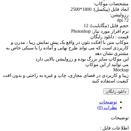
مشخصات موکاپ:
ابعاد فايل (پيکسل): 1800*2500
رزوليشن:
72 dpi
حجم فايل (مگابايت): 12
نرم افزار مورد نياز: Photoshop
قیمت : دانلود رایگان
موکاپ متن با افکت نئون در واقع يک پيش نمايش زيبا ، مدرن و
کاربردی است که می تواند طرح نهایی و آماده را با سبکی خاص به
مشتری نشان دهد
اين موکاپ سايز بزرگ بوده و رزوليشن بالايی دارد
می توانيد از اين موکاپ
Mockup
زيبا و کاربردی در فضای مجازی، چاپ و غيره به راحتی و بدون افت
کيفيت استفاده کنيد
دانلود رایگان
توضیحات
نظرات (0)
توضیحات
اطلاعات فايل :