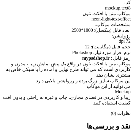
کد :
mockup.text8
موکاپ متن با افکت نئون
neon-light-text-effect
مشخصات موکاپ:
ابعاد فايل (پيکسل): 1800*2500
رزوليشن:
72 dpi
حجم فايل (مگابايت): 12
نرم افزار مورد نياز: Photoshop
رمز فایل :
mypsdshop.ir
موکاپ متن با افکت نئون در واقع يک پيش نمايش زيبا ، مدرن و
کاربردی است که می تواند طرح نهایی و آماده را با سبکی خاص به
مشتری نشان دهد
اين موکاپ سايز بزرگ بوده و رزوليشن بالايی دارد
می توانيد از اين موکاپ
Mockup
زيبا و کاربردی در فضای مجازی، چاپ و غيره به راحتی و بدون افت
کيفيت استفاده کنيد
نظرات (0)
نقد و بررسی‌ها