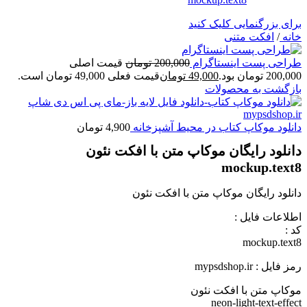
برای بزرگنمایی کلیک کنید
خانه
/
افکت متنی
طراحی پست اینستاگرام
200,000
تومان
قیمت اصلی
200,000 تومان بود.
49,000
تومان
قیمت فعلی 49,000 تومان است.
بازگشت به محصولات
دانلود موکاپ کتاب در محیط آشپزخانه
4,900
تومان
دانلود رایگان موکاپ متن با افکت نئون
mockup.text8
دانلود رایگان موکاپ متن با افکت نئون
اطلاعات فايل :
کد :
mockup.text8
رمز فایل : mypsdshop.ir
موکاپ متن با افکت نئون
neon-light-text-effect