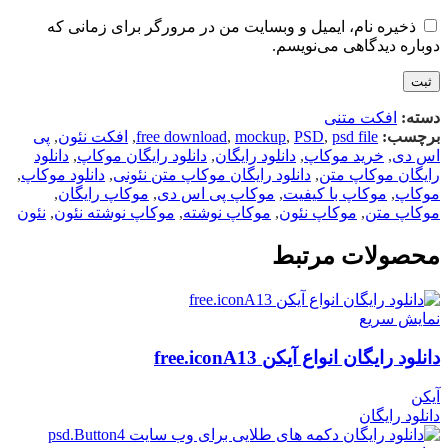
ذخیره نام، ایمیل و وبسایت من در مرورگر برای زمانی که
دوباره دیدگاهی می‌نویسم.
دسته:
افکت متنی
برچسب:
psd file
,
PSD
,
mockup
,
free download
,
افکت نئون
,
پی
اس دی
,
خرید موکاپ
,
دانلود رایگان
,
دانلود رایگان موکاپ
,
دانلود
رایگان موکاپ متن
,
دانلود رایگان موکاپ متن نئونی
,
دانلود موکاپ
,
موکاپ
,
موکاپ با کیفیت
,
موکاپ پی اس دی
,
موکاپ رایگان
,
موکاپ متن
,
موکاپ نئون
,
موکاپ نوشته
,
موکاپ نوشته نئون
,
نئون
محصولات مرتبط
نمایش سریع
دانلود رایگان انواع آیکن free.iconA13
آیکن
دانلود رایگان