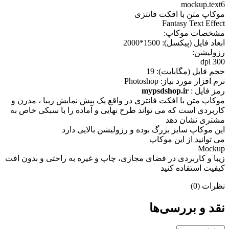
mockup.text6
موکاپ متن با افکت فانتزی
Fantasy Text Effect
مشخصات موکاپ:
ابعاد فايل (پيکسل): 1500*2000
رزوليشن:
300 dpi
حجم فايل (مگابايت): 19
نرم افزار مورد نياز: Photoshop
رمز فایل :
mypsdshop.ir
موکاپ متن با افکت فانتزی در واقع يک پيش نمايش زيبا ، مدرن و
کاربردی است که می تواند طرح نهایی و آماده را با سبکی خاص به
مشتری نشان دهد
اين موکاپ سايز بزرگ بوده و رزوليشن بالايی دارد
می توانيد از اين موکاپ
Mockup
زيبا و کاربردی در فضای مجازی، چاپ و غيره به راحتی و بدون افت
کيفيت استفاده کنيد
نظرات (0)
نقد و بررسی‌ها