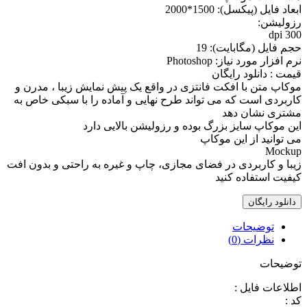
ابعاد فايل (پيکسل): 1500*2000
رزوليشن:
300 dpi
حجم فايل (مگابايت): 19
نرم افزار مورد نياز: Photoshop
قیمت : دانلود رایگان
موکاپ متن با افکت فانتزی در واقع يک پيش نمايش زيبا ، مدرن و
کاربردی است که می تواند طرح نهایی و آماده را با سبکی خاص به
مشتری نشان دهد
اين موکاپ سايز بزرگ بوده و رزوليشن بالايی دارد
می توانيد از اين موکاپ
Mockup
زيبا و کاربردی در فضای مجازی، چاپ و غيره به راحتی و بدون افت
کيفيت استفاده کنيد
دانلود رایگان
توضیحات
نظرات (0)
توضیحات
اطلاعات فايل :
کد :