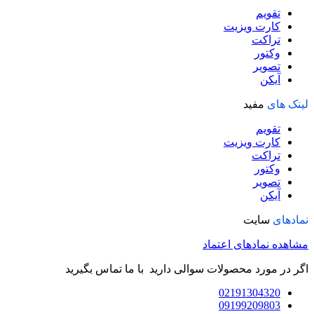
تقویم
کارت ویزیت
تراکت
وکتور
تصویر
آیکن
لینک های
مفید
تقویم
کارت ویزیت
تراکت
وکتور
تصویر
آیکن
نمادهای
سایت
مشاهده نمادهای اعتماد
اگر در مورد محصولات سوالی دارید با ما تماس بگیرید
02191304320
09199209803