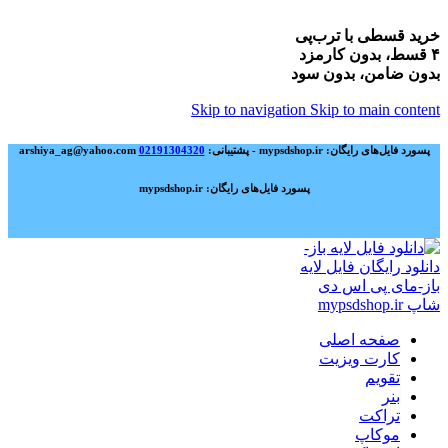
خرید قسطی با ترب‌پی
۴ قسط، بدون کارمزد
بدون ضامن، بدون سود
Skip to navigation
Skip to main content
پسورد فایل‌های رایگان: mypsdshop.ir - پشتیبانی: arshiya_ag@yahoo.com
02191304320
پسورد فایل‌های رایگان: mypsdshop.ir
صفحه اصلی
کارت ویزیت
تقویم
بنر
تراکت
موکاپ