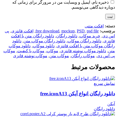
ذخیره نام، ایمیل و وبسایت من در مرورگر برای زمانی که
دوباره دیدگاهی می‌نویسم.
دسته:
افکت متنی
برچسب:
psd file
,
PSD
,
mockup
,
free download
,
افکت فانتزی
,
پی
اس دی
,
خرید موکاپ
,
دانلود رایگان
,
دانلود رایگان متن با افکت
فانتزی
,
دانلود رایگان موکاپ
,
دانلود رایگان موکاپ متن
,
دانلود
رایگان موکاپ متن با افکت فانتزی
,
دانلود موکاپ
,
دانلود موکاپ
متن
,
دانلود موکاپ نوشته فانتزی
,
موکاپ
,
موکاپ با کیفیت
,
موکاپ
پی اس دی
,
موکاپ رایگان
,
موکاپ متن
,
موکاپ نوشته فانزی
محصولات مرتبط
نمایش سریع
دانلود رایگان انواع آیکن free.iconA13
آیکن
دانلود رایگان