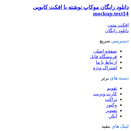
دانلود رایگان موکاپ نوشته با افکت کابویی
mockup.text14
افکت متنی
دانلود رایگان
دسترسی
سریع
صفحه اصلی
فروشگاه فایل
ارتباط با ما
اشتراک ویژه
دسته های
برتر
تقویم
کارت ویزیت
تراکت
وکتور
تصویر
آیکن
لینک های
مفید