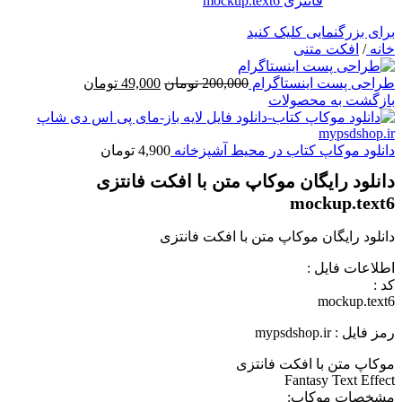
برای بزرگنمایی کلیک کنید
خانه
/
افکت متنی
قیمت
قیمت
طراحی پست اینستاگرام
200,000
تومان
49,000
تومان
اصلی
فعلی
بازگشت به محصولات
200,000 تومان
49,000 تومان
بود.
است.
دانلود موکاپ کتاب در محیط آشپزخانه
4,900
تومان
دانلود رایگان موکاپ متن با افکت فانتزی
mockup.text6
دانلود رایگان موکاپ متن با افکت فانتزی
اطلاعات فايل :
کد :
mockup.text6
رمز فایل : mypsdshop.ir
موکاپ متن با افکت فانتزی
Fantasy Text Effect
مشخصات موکاپ: