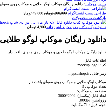
خانه
/
موکاپ
/
دانلود رایگان موکاپ لوگو طلایی و موکاپ روی مقوای بافت دار 5
قیمت
قیمت
طراحی پست اینستاگرام
200,000
تومان
49,000
تومان
اصلی
فعلی
بازگشت به محصولات
200,000 تومان
49,000 تومان
بود.
است.
دانلود موکاپ کتاب در محیط آشپزخانه
4,900
تومان
دانلود رایگان موکاپ لوگو طلایی و موک
دانلود رایگان موکاپ لوگو طلایی و موکاپ روی مقوای بافت دار
اطلاعات فايل :
کد : mockup.logo5
رمز فایل : mypsdshop.ir
موکاپ لوگو طلایی و موکاپ روی مقوای بافت دار
تعداد موکاپ : 3
مشخصات موکاپ:
ابعاد فايل (پيکسل): 2002*3000
رزوليشن: 300dpi
حجم فایل : 71 مگابایت