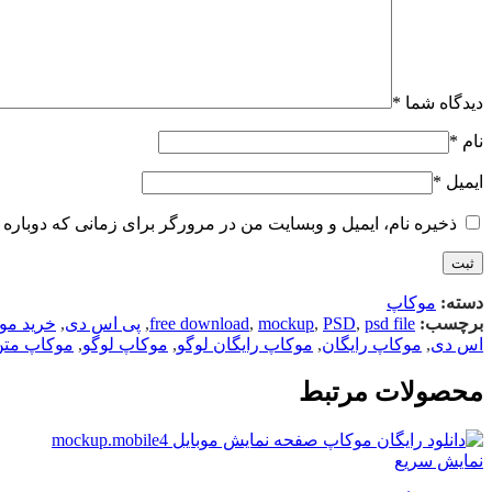
دیدگاه شما
*
نام
*
ایمیل
*
ذخیره نام، ایمیل و وبسایت من در مرورگر برای زمانی که دوباره 
دسته:
موکاپ
برچسب:
psd file
,
PSD
,
mockup
,
free download
,
پی اس دی
,
خرید مو
اس دی
,
موکاپ رایگان
,
موکاپ رایگان لوگو
,
موکاپ لوگو
,
موکاپ متن
محصولات مرتبط
نمایش سریع