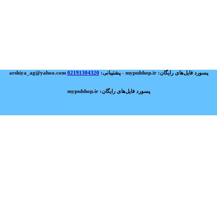
پسورد فایل‌های رایگان: mypsdshop.ir - پشتیبانی: arshiya_ag@yahoo.com
02191304320
پسورد فایل‌های رایگان: mypsdshop.ir