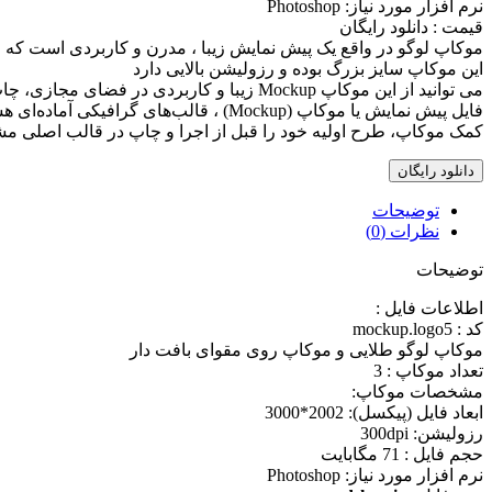
نرم افزار مورد نياز: Photoshop
قيمت : دانلود رایگان
موکاپ لوگو در واقع يک پيش نمايش زيبا ، مدرن و کاربردی است که م
اين موکاپ سايز بزرگ بوده و رزوليشن بالايی دارد
می توانيد از اين موکاپ Mockup زيبا و کاربردی در فضای مجازی، چاپ و غيره به راحتی و بدون افت کيفيت استفاده کنيد
کمک موکاپ، طرح اولیه خود را قبل از اجرا و چاپ در قالب اصلی مشاهد
دانلود رایگان
توضیحات
نظرات (0)
توضیحات
اطلاعات فايل :
کد : mockup.logo5
موکاپ لوگو طلایی و موکاپ روی مقوای بافت دار
تعداد موکاپ : 3
مشخصات موکاپ:
ابعاد فايل (پيکسل): 2002*3000
رزوليشن: 300dpi
حجم فایل : 71 مگابایت
نرم افزار مورد نياز: Photoshop