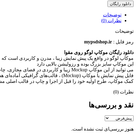
دانلود رایگان
توضیحات
نظرات (0)
توضیحات
رمز فایل :
mypsdshop.ir
دانلود رایگان موکاپ لوگو روی مقوا
موکاپ لوگو در واقع يک پيش نمايش زيبا ، مدرن و کاربردی است که م
اين موکاپ سايز بزرگ بوده و رزوليشن بالايی دارد
می توانيد از اين موکاپ Mockup زيبا و کاربردی در فضای مجازی، چاپ و غيره به راحتی و بدون افت کيفيت استفاده کنيد
کمک موکاپ، طرح اولیه خود را قبل از اجرا و چاپ در قالب اصلی مشاهد
نظرات (0)
نقد و بررسی‌ها
هنوز بررسی‌ای ثبت نشده است.