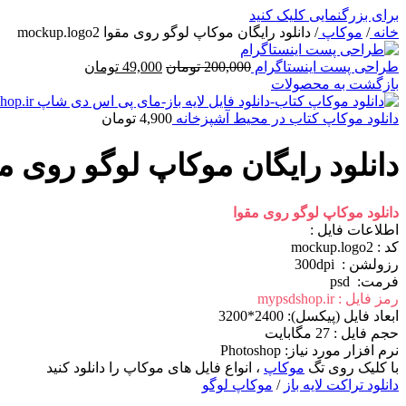
برای بزرگنمایی کلیک کنید
خانه
/
موکاپ
/
دانلود رایگان موکاپ لوگو روی مقوا mockup.logo2
قیمت
قیمت
طراحی پست اینستاگرام
200,000
تومان
49,000
تومان
اصلی
فعلی
بازگشت به محصولات
200,000 تومان
49,000 تومان
بود.
است.
دانلود موکاپ کتاب در محیط آشپزخانه
4,900
تومان
دانلود رایگان موکاپ لوگو روی مقوا p.logo2
دانلود موکاپ لوگو روی مقوا
اطلاعات فايل :
کد : mockup.logo2
رزولشن : 300dpi
فرمت: psd
رمز فایل : mypsdshop.ir
ابعاد فايل (پيکسل): 2400*3200
حجم فايل : 27 مگابایت
نرم افزار مورد نياز: Photoshop
با کلیک روی تگ
موکاپ
، انواع فایل های موکاپ را دانلود کنید
دانلود تراکت
لایه باز
/
موکاپ لوگو