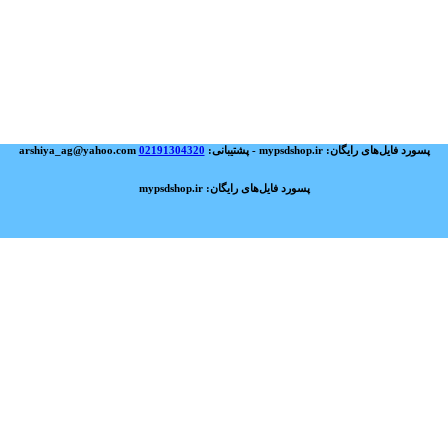
پسورد فایل‌های رایگان: mypsdshop.ir - پشتیبانی: arshiya_ag@yahoo.com
02191304320
پسورد فایل‌های رایگان: mypsdshop.ir