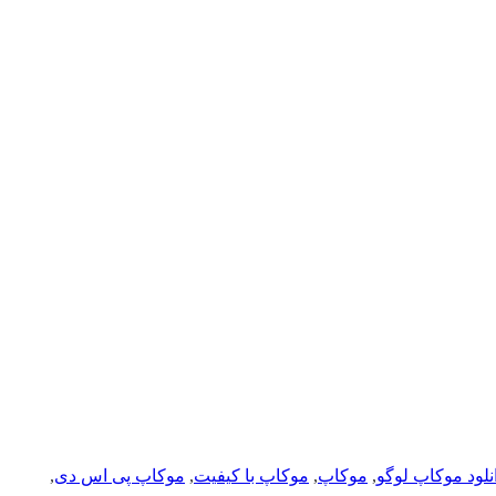
نلود موکاپ لوگو
,
موکاپ
,
موکاپ با کیفیت
,
موکاپ پی اس دی
,