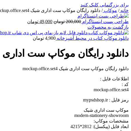
برای بزرگنمایی کلیک کنید
خانه
/
موکاپ
/
دانلود رایگان موکاپ ست اداری شیک mockup.office.set4
قیمت
قیمت
طراحی پست اینستاگرام
200,000
تومان
49,000
تومان
اصلی
فعلی
بازگشت به محصولات
200,000 تومان
49,000 تومان
بود.
است.
دانلود موکاپ کتاب در محیط آشپزخانه
4,900
تومان
دانلود رایگان موکاپ ست اداری شیک office.set4
دانلود رایگان موکاپ ست اداری شیک mockup.office.set4
اطلاعات فايل :
کد :
mockup.office.set4
رمز فایل : mypsdshop.ir
موکاپ ست اداری شیک
modern-stationery-showroom
مشخصات موکاپ:
ابعاد فايل (پيکسل): 2812*4215