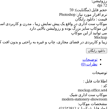
رزوليشن:
72 dpi
حجم فايل (مگابايت): 59
نرم افزار مورد نياز: Photoshop
قیمت : دانلود رایگان
موکاپ ست اداری در واقع يک پيش نمايش زيبا ، مدرن و کاربردی اس
اين موکاپ سايز بزرگ بوده و رزوليشن بالايی دارد
می توانيد از اين موکاپ
Mockup
زيبا و کاربردی در فضای مجازی، چاپ و غيره به راحتی و بدون افت کي
دانلود رایگان
توضیحات
نظرات (0)
توضیحات
اطلاعات فايل :
کد :
mockup.office.set4
موکاپ ست اداری شیک
modern-stationery-showroom
مشخصات موکاپ:
ابعاد فايل (پيکسل): 2812*4215