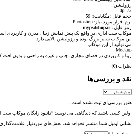
رزوليشن:
72 dpi
حجم فايل (مگابايت): 59
نرم افزار مورد نياز: Photoshop
رمز فایل :
mypsdshop.ir
موکاپ ست اداری در واقع يک پيش نمايش زيبا ، مدرن و کاربردی اس
اين موکاپ سايز بزرگ بوده و رزوليشن بالايی دارد
می توانيد از اين موکاپ
Mockup
زيبا و کاربردی در فضای مجازی، چاپ و غيره به راحتی و بدون افت کي
نظرات (0)
نقد و بررسی‌ها
هنوز بررسی‌ای ثبت نشده است.
اولین کسی باشید که دیدگاهی می نویسد “دانلود رایگان موکاپ ست اداری شیک ce.set4
نشانی ایمیل شما منتشر نخواهد شد.
بخش‌های موردنیاز علامت‌گذاری 
امتیاز شما
*