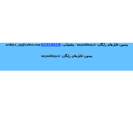
پسورد فایل‌های رایگان: mypsdshop.ir - پشتیبانی: arshiya_ag@yahoo.com
02191304320
پسورد فایل‌های رایگان: mypsdshop.ir