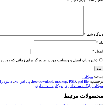
دیدگاه شما
*
نام
*
ایمیل
*
ذخیره نام، ایمیل و وبسایت من در مرورگر برای زمانی که دوباره 
دسته:
موکاپ
برچسب:
psd file
,
PSD
,
mockup
,
free download
,
پی اس دی
,
دانلود را
موکاپ رایگان ست اداری
,
موکاپ ست اداری
محصولات مرتبط