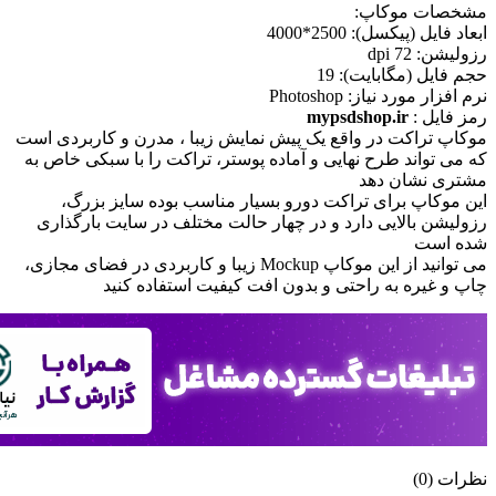
مشخصات موکاپ:
ابعاد فايل (پيکسل): 2500*4000
رزوليشن: 72 dpi
حجم فايل (مگابايت): 19
نرم افزار مورد نياز: Photoshop
رمز فایل :
mypsdshop.ir
موکاپ تراکت در واقع يک پيش نمايش زيبا ، مدرن و کاربردی است
که می تواند طرح نهایی و آماده پوستر، تراکت را با سبکی خاص به
مشتری نشان دهد
اين موکاپ برای تراکت دورو بسیار مناسب بوده سايز بزرگ،
رزوليشن بالايی دارد و در چهار حالت مختلف در سایت بارگذاری
شده است
می توانيد از اين موکاپ Mockup زيبا و کاربردی در فضای مجازی،
چاپ و غيره به راحتی و بدون افت کيفيت استفاده کنيد
نظرات (0)