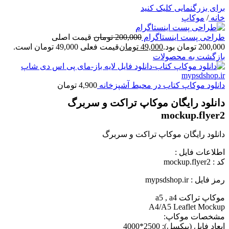
برای بزرگنمایی کلیک کنید
خانه
/
موکاپ
طراحی پست اینستاگرام
200,000
تومان
قیمت اصلی
200,000 تومان بود.
49,000
تومان
قیمت فعلی 49,000 تومان است.
بازگشت به محصولات
دانلود موکاپ کتاب در محیط آشپزخانه
4,900
تومان
دانلود رایگان موکاپ تراکت و سربرگ
mockup.flyer2
دانلود رایگان موکاپ تراکت و سربرگ
اطلاعات فايل :
کد : mockup.flyer2
رمز فایل : mypsdshop.ir
موکاپ تراکت a5 , a4
A4/A5 Leaflet Mockup
مشخصات موکاپ:
ابعاد فايل (پيکسل): 2500*4000