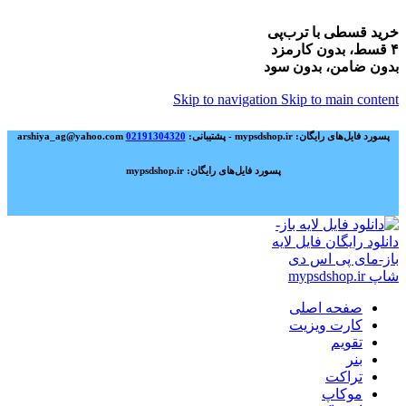
خرید قسطی با ترب‌پی
۴ قسط، بدون کارمزد
بدون ضامن، بدون سود
Skip to navigation
Skip to main content
پسورد فایل‌های رایگان: mypsdshop.ir - پشتیبانی: arshiya_ag@yahoo.com
02191304320
پسورد فایل‌های رایگان: mypsdshop.ir
صفحه اصلی
کارت ویزیت
تقویم
بنر
تراکت
موکاپ