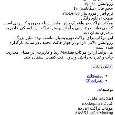
رزوليشن: 72 dpi
حجم فايل (مگابايت): 19
نرم افزار مورد نياز: Photoshop
قیمت : دانلود رایگان
موکاپ تراکت در واقع يک پيش نمايش زيبا ، مدرن و کاربردی است
که می تواند طرح نهایی و آماده پوستر، تراکت را با سبکی خاص به
مشتری نشان دهد
اين موکاپ برای تراکت دورو بسیار مناسب بوده سايز بزرگ،
رزوليشن بالايی دارد و در چهار حالت مختلف در سایت بارگذاری
شده است
می توانيد از اين موکاپ Mockup زيبا و کاربردی در فضای مجازی،
چاپ و غيره به راحتی و بدون افت کيفيت استفاده کنيد
دانلود رایگان
توضیحات
نظرات (0)
توضیحات
اطلاعات فايل :
کد : mockup.flyer2
موکاپ تراکت a5 , a4
A4/A5 Leaflet Mockup