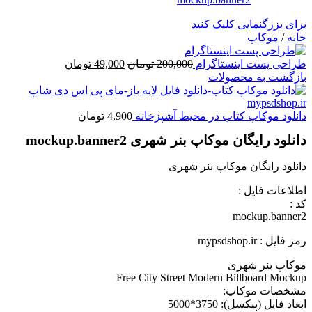
برای بزرگنمایی کلیک کنید
خانه
/
موکاپ
قیمت
قیمت
طراحی پست اینستاگرام
200,000
تومان
49,000
تومان
اصلی
فعلی
بازگشت به محصولات
200,000 تومان
49,000 تومان
بود.
است.
دانلود موکاپ کتاب در محیط آشپزخانه
4,900
تومان
دانلود رایگان موکاپ بنر شهری mockup.banner2
دانلود رایگان موکاپ بنر شهری
اطلاعات فايل :
کد :
mockup.banner2
رمز فایل : mypsdshop.ir
موکاپ بنر شهری
Free City Street Modern Billboard Mockup
مشخصات موکاپ:
ابعاد فايل (پيکسل): 3750*5000