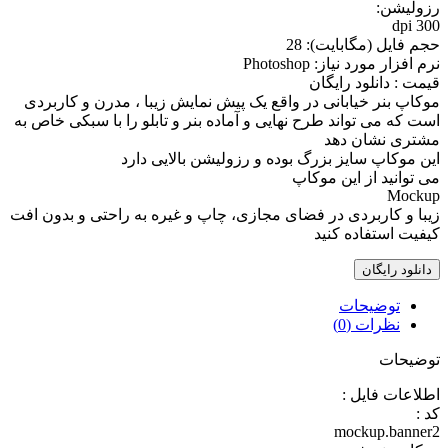
رزوليشن:
300 dpi
حجم فايل (مگابايت): 28
نرم افزار مورد نياز: Photoshop
قیمت : دانلود رایگان
موکاپ بنر خیابانی در واقع يک پيش نمايش زيبا ، مدرن و کاربردی
است که می تواند طرح نهایی و آماده بنر و تابلو را با سبکی خاص به
مشتری نشان دهد
اين موکاپ سايز بزرگ بوده و رزوليشن بالايی دارد
می توانيد از اين موکاپ
Mockup
زيبا و کاربردی در فضای مجازی، چاپ و غيره به راحتی و بدون افت
کيفيت استفاده کنيد
دانلود رایگان
توضیحات
نظرات (0)
توضیحات
اطلاعات فايل :
کد :
mockup.banner2