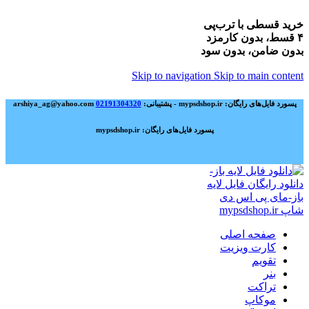
خرید قسطی با ترب‌پی
۴ قسط، بدون کارمزد
بدون ضامن، بدون سود
Skip to navigation
Skip to main content
پسورد فایل‌های رایگان: mypsdshop.ir - پشتیبانی: arshiya_ag@yahoo.com
02191304320
پسورد فایل‌های رایگان: mypsdshop.ir
صفحه اصلی
کارت ویزیت
تقویم
بنر
تراکت
موکاپ