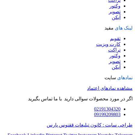
تراکت
وکتور
تصویر
آیکن
لینک های
مفید
تقویم
کارت ویزیت
تراکت
وکتور
تصویر
آیکن
نمادهای
سایت
مشاهده نمادهای اعتماد
اگر در مورد محصولات سوالی دارید با ما تماس بگیرید
02191304320
09199209803
طراحی سایت : کانون تبلیغات ققنوس پارس