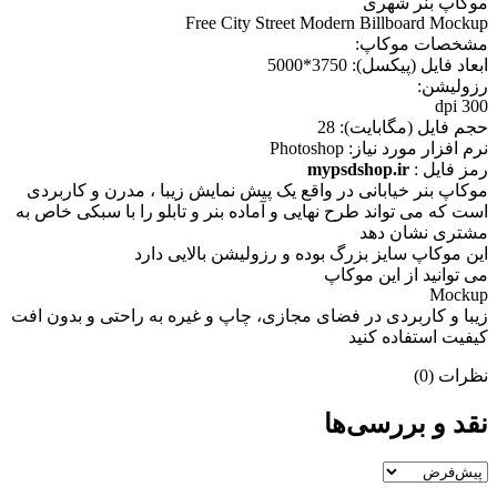
موکاپ بنر شهری
Free City Street Modern Billboard Mockup
مشخصات موکاپ:
ابعاد فايل (پيکسل): 3750*5000
رزوليشن:
300 dpi
حجم فايل (مگابايت): 28
نرم افزار مورد نياز: Photoshop
رمز فایل :
mypsdshop.ir
موکاپ بنر خیابانی در واقع يک پيش نمايش زيبا ، مدرن و کاربردی
است که می تواند طرح نهایی و آماده بنر و تابلو را با سبکی خاص به
مشتری نشان دهد
اين موکاپ سايز بزرگ بوده و رزوليشن بالايی دارد
می توانيد از اين موکاپ
Mockup
زيبا و کاربردی در فضای مجازی، چاپ و غيره به راحتی و بدون افت
کيفيت استفاده کنيد
نظرات (0)
نقد و بررسی‌ها