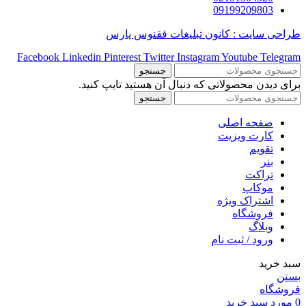
09199209803
طراحی سایت : کانون تبلیغات ققنوس پارس
Facebook
Linkedin
Pinterest
Twitter
Instagram
Youtube
Telegram
جستجو
برای دیدن محصولاتی که دنبال آن هستید تایپ کنید.
جستجو
صفحه اصلی
کارت ویزیت
تقویم
بنر
تراکت
موکاپ
اشتراک ویژه
فروشگاه
وبلاگ
ورود / ثبت نام
سبد خرید
بستن
فروشگاه
0
مورد
سبد خرید