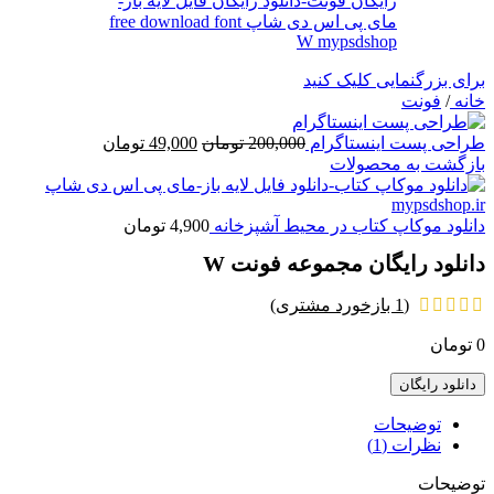
برای بزرگنمایی کلیک کنید
خانه
/
فونت
قیمت
قیمت
طراحی پست اینستاگرام
200,000
تومان
49,000
تومان
اصلی
فعلی
بازگشت به محصولات
200,000 تومان
49,000 تومان
بود.
است.
دانلود موکاپ کتاب در محیط آشپزخانه
4,900
تومان
دانلود رایگان مجموعه فونت W
(
1
بازخورد مشتری)
0
تومان
دانلود رایگان
توضیحات
نظرات (1)
توضیحات