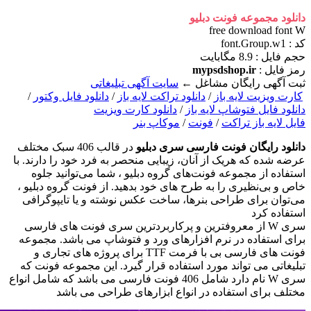
دانلود مجموعه فونت دبلیو
free download font W
کد : font.Group.w1
حجم فايل : 8.9 مگابایت
رمز فایل :
mypsdshop.ir
ثبت آگهی رایگان مشاغل ←
سایت آگهی تبلیغاتی
کارت ویزیت لایه باز
/
دانلود تراکت لایه باز
/
دانلود فایل وکتور
/
دانلود فایل فتوشاپ لایه باز
/
دانلود کارت ویزیت
فایل لایه باز تراکت
/
فونت
/
موکاپ بنر
دانلود رایگان فونت فارسی سری دبلیو
در قالب 406 سبک مختلف
عرضه شده که هریک از آنان، زیبایی منحصر به فرد خود را دارند. با
استفاده از مجموعه فونت‌های گروه دبلیو ، شما می‌توانید جلوه
خاص و بی‌نظیری را به طرح های خود بدهید. از فونت گروه دبلیو ،
می‌توان برای طراحی بنر‌ها، ساخت عکس نوشته و یا تایپوگرافی
استفاده کرد
سری W از معروفترین و پرکاربردترین سری فونت های فارسی
برای استفاده در نرم افزارهای ورد و فتوشاپ می باشد. مجموعه
فونت های فارسی بی با فرمت TTF برای پروژه های تجاری و
تبلیغاتی می تواند مورد استفاده قرار گیرد. این مجموعه فونت که
سری W نام دارد شامل 406 فونت فارسی می باشد که شامل انواع
مختلف برای استفاده در انواع ابزارهای طراحی می باشد