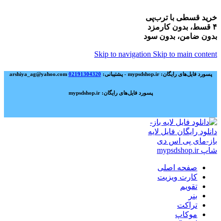
خرید قسطی با ترب‌پی
۴ قسط، بدون کارمزد
بدون ضامن، بدون سود
Skip to navigation
Skip to main content
پسورد فایل‌های رایگان: mypsdshop.ir - پشتیبانی: arshiya_ag@yahoo.com
02191304320
پسورد فایل‌های رایگان: mypsdshop.ir
صفحه اصلی
کارت ویزیت
تقویم
بنر
تراکت
موکاپ