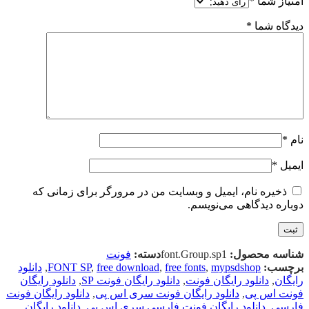
امتیاز شما
*
دیدگاه شما
*
نام
*
ایمیل
*
ذخیره نام، ایمیل و وبسایت من در مرورگر برای زمانی که
دوباره دیدگاهی می‌نویسم.
شناسه محصول:
font.Group.sp1
دسته:
فونت
برچسب:
mypsdshop
,
free fonts
,
free download
,
FONT SP
,
دانلود
رایگان
,
دانلود رایگان فونت
,
دانلود رایگان فونت SP
,
دانلود رایگان
فونت اس پی
,
دانلود رایگان فونت سری اس پی
,
دانلود رایگان فونت
فارسی
,
دانلود رایگان فونت فارسی سری اس پی
,
دانلود رایگان