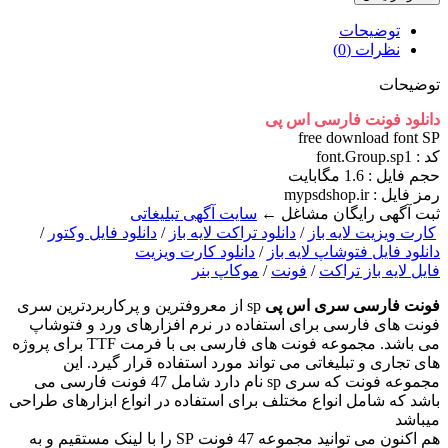
توضیحات
نظرات (0)
توضیحات
دانلود فونت فارسی اس پی
free download font SP
کد : font.Group.sp1
حجم فايل : 1.6 مگابایت
رمز فایل : mypsdshop.ir
ثبت آگهی رایگان مشاغل ←
سایت آگهی تبلیغاتی
کارت ویزیت لایه باز
/
دانلود تراکت لایه باز
/
دانلود فایل وکتور
/
دانلود فایل فتوشاپ لایه باز
/
دانلود کارت ویزیت
فایل لایه باز تراکت
/
فونت
/
موکاپ بنر
فونت فارسی سری اس پی
sp از معروفترین و پرکاربردترین سری
فونت های فارسی برای استفاده در نرم افزارهای ورد و فتوشاپ
می باشد. مجموعه فونت های فارسی بی با فرمت TTF برای پروژه
های تجاری و تبلیغاتی می تواند مورد استفاده قرار گیرد. این
مجموعه فونت که سری sp نام دارد شامل 47 فونت فارسی می
باشد که شامل انواع مختلف برای استفاده در انواع ابزارهای طراحی
میباشد
هم اکنون می توانید مجموعه 47 فونت SP را با لینک مستقیم و به