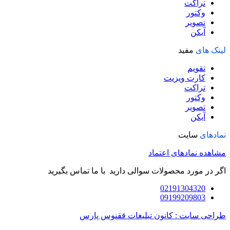
تراکت
وکتور
تصویر
آیکن
لینک های
مفید
تقویم
کارت ویزیت
تراکت
وکتور
تصویر
آیکن
نمادهای
سایت
مشاهده نمادهای اعتماد
اگر در مورد محصولات سوالی دارید با ما تماس بگیرید
02191304320
09199209803
طراحی سایت : کانون تبلیغات ققنوس پارس