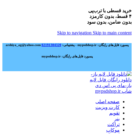
خرید قسطی با ترب‌پی
۴ قسط، بدون کارمزد
بدون ضامن، بدون سود
Skip to navigation
Skip to main content
پسورد فایل‌های رایگان: mypsdshop.ir - پشتیبانی: arshiya_ag@yahoo.com
02191304320
پسورد فایل‌های رایگان: mypsdshop.ir
صفحه اصلی
کارت ویزیت
تقویم
بنر
تراکت
موکاپ