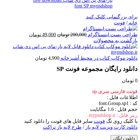
برای بزرگنمایی کلیک کنید
خانه
/
فونت
قیمت
قیمت
طراحی پست اینستاگرام
200,000
تومان
49,000
تومان
اصلی
فعلی
بازگشت به محصولات
200,000 تومان
49,000 تومان
بود.
است.
دانلود موکاپ کتاب در محیط آشپزخانه
4,900
تومان
دانلود رایگان مجموعه فونت SP
0
تومان
فونت فارسی سری sp
اطلاعات فايل :
کد : font.Group.sp1
حجم فايل : 1.6 مگابایت
رمز فایل : mypsdshop.ir
با کلیک روی تگ
فونت
سایر فایل های فونت را دانلود کنید
دانلود کارت ویزیت لایه باز
/
طرح لایه باز تراکت
دانلود رایگان