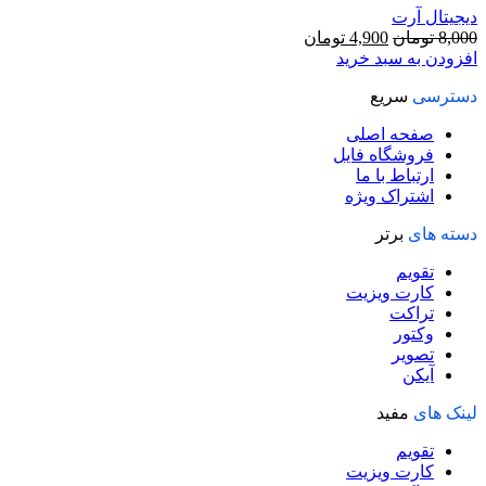
دیجیتال آرت
قیمت
قیمت
8,000
تومان
4,900
تومان
اصلی
فعلی
افزودن به سبد خرید
8,000 تومان
4,900 تومان
دسترسی
سریع
بود.
است.
صفحه اصلی
فروشگاه فایل
ارتباط با ما
اشتراک ویژه
دسته های
برتر
تقویم
کارت ویزیت
تراکت
وکتور
تصویر
آیکن
لینک های
مفید
تقویم
کارت ویزیت