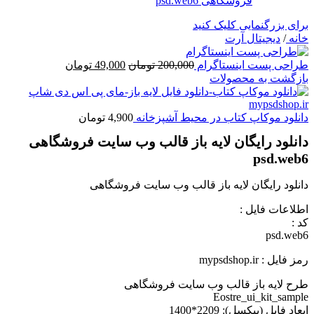
برای بزرگنمایی کلیک کنید
خانه
/
دیجیتال آرت
قیمت
قیمت
طراحی پست اینستاگرام
200,000
تومان
49,000
تومان
اصلی
فعلی
بازگشت به محصولات
200,000 تومان
49,000 تومان
بود.
است.
دانلود موکاپ کتاب در محیط آشپزخانه
4,900
تومان
دانلود رایگان لایه باز قالب وب سایت فروشگاهی
psd.web6
دانلود رایگان لایه باز قالب وب سایت فروشگاهی
اطلاعات فايل :
کد :
psd.web6
رمز فایل : mypsdshop.ir
طرح لایه باز قالب وب سایت فروشگاهی
Eostre_ui_kit_sample
ابعاد فايل (پيکسل): 2209*1400