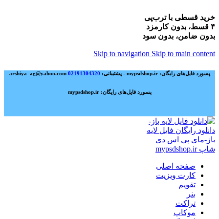
خرید قسطی با ترب‌پی
۴ قسط، بدون کارمزد
بدون ضامن، بدون سود
Skip to navigation
Skip to main content
پسورد فایل‌های رایگان: mypsdshop.ir - پشتیبانی: arshiya_ag@yahoo.com
02191304320
پسورد فایل‌های رایگان: mypsdshop.ir
صفحه اصلی
کارت ویزیت
تقویم
بنر
تراکت
موکاپ