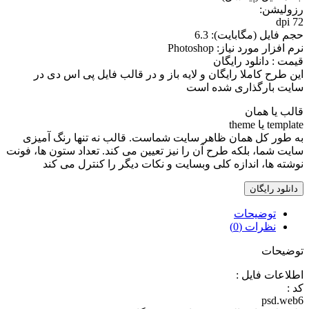
رزوليشن:
72 dpi
حجم فايل (مگابايت): 6.3
نرم افزار مورد نياز: Photoshop
قیمت : دانلود رایگان
اين طرح کاملا رایگان و لايه باز و در قالب فايل پی اس دی در
سايت بارگذاری شده است
قالب یا همان
template یا theme
به طور کل همان ظاهر سایت شماست. قالب نه تنها رنگ آمیزی
سایت شما، بلکه طرح آن را نیز تعیین می کند. تعداد ستون ها، فونت
نوشته ها، اندازه کلی وبسایت و نکات دیگر را کنترل می کند
دانلود رایگان
توضیحات
نظرات (0)
توضیحات
اطلاعات فايل :
کد :
psd.web6