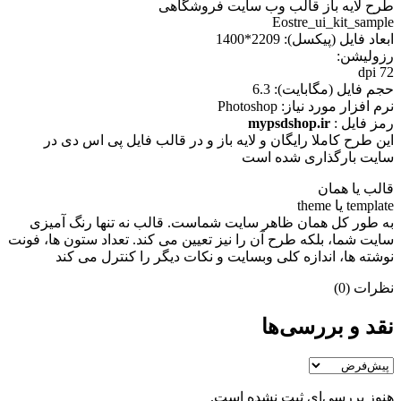
طرح لایه باز قالب وب سایت فروشگاهی
Eostre_ui_kit_sample
ابعاد فايل (پيکسل): 2209*1400
رزوليشن:
72 dpi
حجم فايل (مگابايت): 6.3
نرم افزار مورد نياز: Photoshop
رمز فایل :
mypsdshop.ir
اين طرح کاملا رایگان و لايه باز و در قالب فايل پی اس دی در
سايت بارگذاری شده است
قالب یا همان
template یا theme
به طور کل همان ظاهر سایت شماست. قالب نه تنها رنگ آمیزی
سایت شما، بلکه طرح آن را نیز تعیین می کند. تعداد ستون ها، فونت
نوشته ها، اندازه کلی وبسایت و نکات دیگر را کنترل می کند
نظرات (0)
نقد و بررسی‌ها
هنوز بررسی‌ای ثبت نشده است.