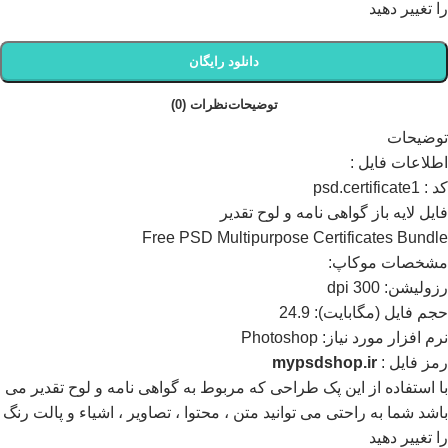
را تغییر دهید
دانلود رایگان
توضیحات
نظرات (0)
توضیحات
اطلاعات فايل :
کد : psd.certificate1
فایل لایه باز گواهی نامه و لوح تقدیر
Free PSD Multipurpose Certificates Bundle
مشخصات موکاپ:
رزوليشن: 300 dpi
حجم فايل (مگابايت): 24.9
نرم افزار مورد نياز: Photoshop
رمز فایل :
mypsdshop.ir
با استفاده از این پک طراحی که مربوط به گواهی نامه و لوح تقدیر می
باشد شما به راحتی می توانید متن ، محتوا ، تصاویر ، اشیاء و پالت رنگ
را تغییر دهید