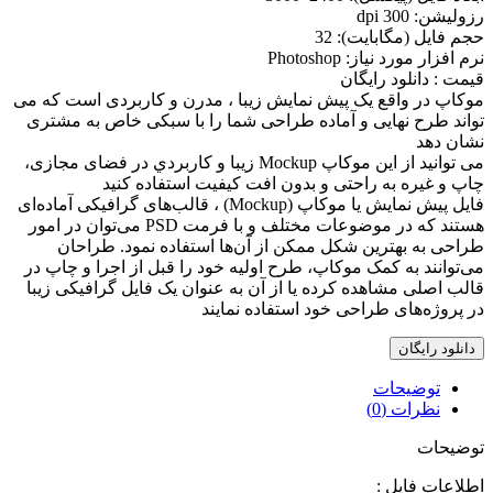
رزوليشن: 300 dpi
حجم فايل (مگابايت): 32
نرم افزار مورد نياز: Photoshop
قیمت : دانلود رایگان
موکاپ در واقع يک پيش نمايش زيبا ، مدرن و کاربردی است که می
تواند طرح نهايی و آماده طراحی شما را با سبکی خاص به مشتری
نشان دهد
می توانيد از اين موکاپ Mockup زيبا و کاربردي در فضای مجازی،
چاپ و غيره به راحتی و بدون افت کيفيت استفاده کنيد
فایل پیش نمایش یا موکاپ (Mockup) ، قالب‌های گرافیکی آماده‌ای
هستند که در موضوعات مختلف و با فرمت PSD می‌توان در امور
طراحی به بهترین شکل ممکن از آن‌ها استفاده نمود. طراحان
می‌توانند به کمک موکاپ، طرح اولیه خود را قبل از اجرا و چاپ در
قالب اصلی مشاهده کرده یا از آن به عنوان یک فایل گرافیکی زیبا
در پروژه‌های طراحی خود استفاده نمایند
دانلود رایگان
توضیحات
نظرات (0)
توضیحات
اطلاعات فايل :