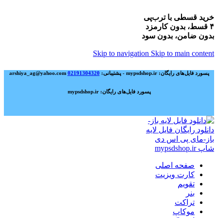
خرید قسطی با ترب‌پی
۴ قسط، بدون کارمزد
بدون ضامن، بدون سود
Skip to navigation
Skip to main content
پسورد فایل‌های رایگان: mypsdshop.ir - پشتیبانی: arshiya_ag@yahoo.com
02191304320
پسورد فایل‌های رایگان: mypsdshop.ir
صفحه اصلی
کارت ویزیت
تقویم
بنر
تراکت
موکاپ