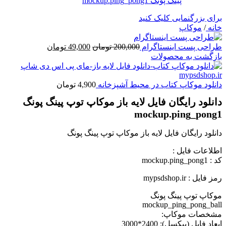
برای بزرگنمایی کلیک کنید
خانه
/
موکاپ
طراحی پست اینستاگرام
200,000
تومان
49,000
تومان
بازگشت به محصولات
دانلود موکاپ کتاب در محیط آشپزخانه
4,900
تومان
دانلود رایگان فایل لایه باز موکاپ توپ پینگ پونگ
mockup.ping_pong1
دانلود رایگان فایل لایه باز موکاپ توپ پینگ پونگ
اطلاعات فايل :
کد : mockup.ping_pong1
رمز فایل : mypsdshop.ir
موکاپ توپ پینگ پونگ
mockup_ping_pong_ball
مشخصات موکاپ:
ابعاد فايل (پيکسل): 2400*3000