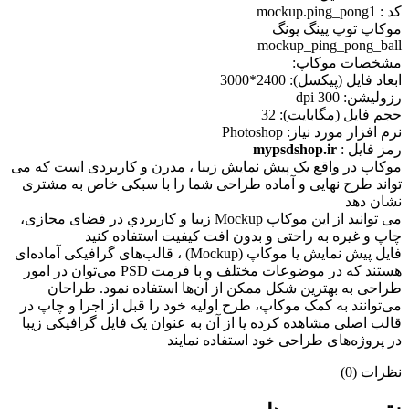
کد : mockup.ping_pong1
موکاپ توپ پینگ پونگ
mockup_ping_pong_ball
مشخصات موکاپ:
ابعاد فايل (پيکسل): 2400*3000
رزوليشن: 300 dpi
حجم فايل (مگابايت): 32
نرم افزار مورد نياز: Photoshop
رمز فایل :
mypsdshop.ir
موکاپ در واقع يک پيش نمايش زيبا ، مدرن و کاربردی است که می
تواند طرح نهايی و آماده طراحی شما را با سبکی خاص به مشتری
نشان دهد
می توانيد از اين موکاپ Mockup زيبا و کاربردي در فضای مجازی،
چاپ و غيره به راحتی و بدون افت کيفيت استفاده کنيد
فایل پیش نمایش یا موکاپ (Mockup) ، قالب‌های گرافیکی آماده‌ای
هستند که در موضوعات مختلف و با فرمت PSD می‌توان در امور
طراحی به بهترین شکل ممکن از آن‌ها استفاده نمود. طراحان
می‌توانند به کمک موکاپ، طرح اولیه خود را قبل از اجرا و چاپ در
قالب اصلی مشاهده کرده یا از آن به عنوان یک فایل گرافیکی زیبا
در پروژه‌های طراحی خود استفاده نمایند
نظرات (0)