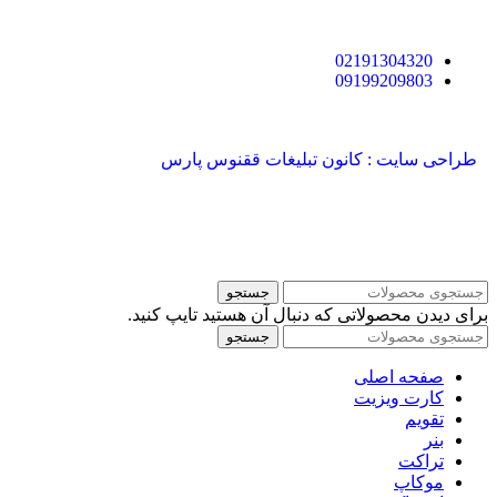
02191304320
09199209803
طراحی سایت : کانون تبلیغات ققنوس پارس
جستجو
برای دیدن محصولاتی که دنبال آن هستید تایپ کنید.
جستجو
صفحه اصلی
کارت ویزیت
تقویم
بنر
تراکت
موکاپ