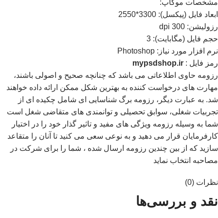
مشخصات موکاپ:
ابعاد فايل (پيکسل): 3300*2550
رزوليشن: 300 dpi
حجم فايل (مگابايت): 3
نرم افزار مورد نياز: Photoshop
رمز فایل :
mypsdshop.ir
رزومه حاوی اطلاعاتی می باشد که چنانچه صحیح و اصولی باشند،
مهارت های درخواست کننده به بهترین شکل ممکن ارائه داده خواهند
شد. به عبارت دیگر، رزومه برگ شناسایی ای شامل چکیده ای از
تجربیات شغلی، سوابق تحصیلی و توانمندی های متقاضی شغل است
شما به وسیله رزومه ویژگی های مفید و تاثیر گذار خود را در اختیار
کارفرمایان قرار می دهید و به نوعی سعی می کنید تا آنان را متقاعد
سازید که از بین چندین رزومه ارسال شده ، شما را برای شرکت در
مصاحبه انتخاب نماید
نظرات (0)
نقد و بررسی‌ها