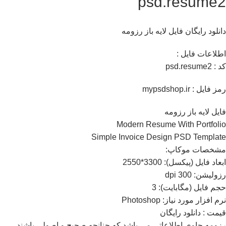
psd.resume2
دانلود رایگان فایل لایه باز رزومه
اطلاعات فايل :
کد : psd.resume2
رمز فایل : mypsdshop.ir
فایل لایه باز رزومه
Modern Resume With Portfolio
Simple Invoice Design PSD Template
مشخصات موکاپ:
ابعاد فايل (پيکسل): 3300*2550
رزوليشن: 300 dpi
حجم فايل (مگابايت): 3
نرم افزار مورد نياز: Photoshop
قيمت : دانلود رایگان
رزومه حاوی اطلاعاتی می باشد که چنانچه صحیح و اصولی باشند،