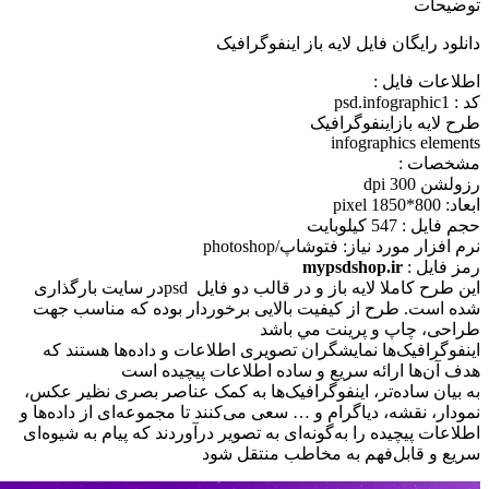
توضیحات
دانلود رایگان فایل لایه باز اینفوگرافیک
اطلاعات فايل :
کد : psd.infographic1
طرح لايه بازاینفوگرافیک
infographics elements
مشخصات :
رزولشن 300 dpi
ابعاد: pixel 1850*800
حجم فايل : 547 کیلوبایت
نرم افزار مورد نياز: فتوشاپ/photoshop
رمز فایل :
mypsdshop.ir
اين طرح کاملا لايه باز و در قالب دو فايل psdدر سايت بارگذاری
شده است. طرح از کيفيت بالایی برخوردار بوده که مناسب جهت
طراحی، چاپ و پرينت مي باشد
اینفوگرافیک‌ها نمایشگران تصویری اطلاعات و داده‌ها هستند که
هدف آن‌ها ارائه سریع و ساده اطلاعات پیچیده است
به بیان ساده‌تر، اینفوگرافیک‌ها به کمک عناصر بصری نظیر عکس،
نمودار، نقشه، دیاگرام و … سعی می‌کنند تا مجموعه‌ای از داده‌ها و
اطلاعات پیچیده را به‌گونه‌ای به تصویر درآوردند که پیام به شیوه‌ای
سریع و قابل‌فهم به مخاطب منتقل شود