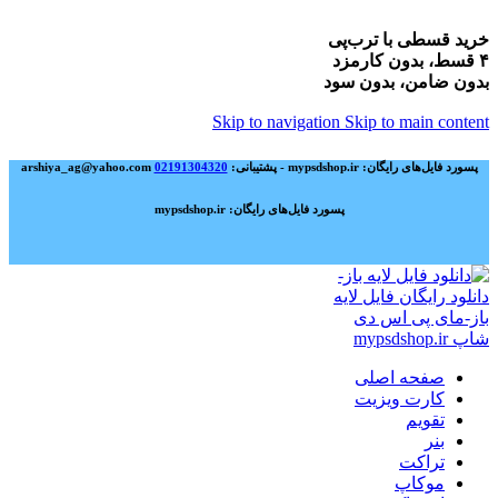
خرید قسطی با ترب‌پی
۴ قسط، بدون کارمزد
بدون ضامن، بدون سود
Skip to navigation
Skip to main content
پسورد فایل‌های رایگان: mypsdshop.ir - پشتیبانی: arshiya_ag@yahoo.com
02191304320
پسورد فایل‌های رایگان: mypsdshop.ir
صفحه اصلی
کارت ویزیت
تقویم
بنر
تراکت
موکاپ