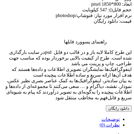
ابعاد: pixel 1850*800
حجم فايل(): 547 کیلوبایت
نرم افزار مورد نياز: فتوشاپ/photoshop
قیمت: دانلود رایگان
راهنمای پسوورد فایلها
اين طرح کاملا لايه باز و در قالب دو فايل psdدر سايت بارگذاری
شده است. طرح از کيفيت بالایی برخوردار بوده که مناسب جهت
طراحی، چاپ و پرينت مي باشد
اینفوگرافیک‌ها نمایشگران تصویری اطلاعات و داده‌ها هستند که
هدف آن‌ها ارائه سریع و ساده اطلاعات پیچیده است
به بیان ساده‌تر، اینفوگرافیک‌ها به کمک عناصر بصری نظیر عکس،
نمودار، نقشه، دیاگرام و … سعی می‌کنند تا مجموعه‌ای از داده‌ها و
اطلاعات پیچیده را به‌گونه‌ای به تصویر درآوردند که پیام به شیوه‌ای
سریع و قابل‌فهم به مخاطب منتقل شود
دانلود رایگان
توضیحات
نظرات (0)