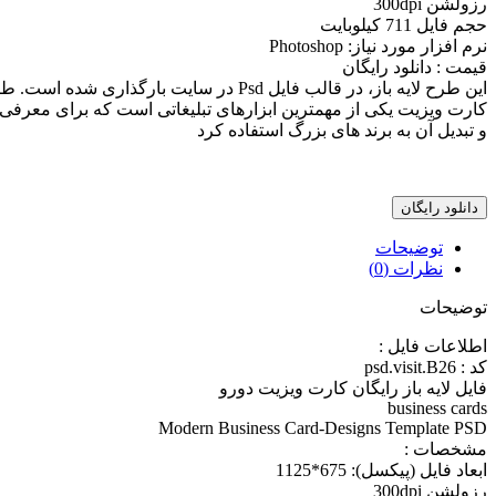
رزولشن 300dpi
حجم فایل 711 کیلوبایت
نرم افزار مورد نياز: Photoshop
قیمت : دانلود رایگان
اين طرح لايه باز، در قالب فايل Psd در سايت بارگذاری شده است. طرح از کيفيت بالايی برخوردار بوده که مناسب جهت طراحی، چاپ و پرينت می باشد
کارت ویزیت یکی از مهمترین ابزارهای تبلیغاتی است که برای معرفی
و تبدیل آن به برند های بزرگ استفاده کرد
دانلود رایگان
توضیحات
نظرات (0)
توضیحات
اطلاعات فايل :
کد : psd.visit.B26
فایل لايه باز رایگان کارت ويزيت دورو
business cards
Modern Business Card-Designs Template PSD
مشخصات :
ابعاد فايل (پيکسل): 675*1125
رزولشن 300dpi