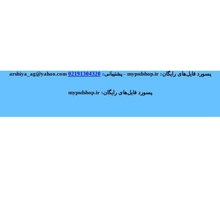
پسورد فایل‌های رایگان: mypsdshop.ir - پشتیبانی: arshiya_ag@yahoo.com
02191304320
پسورد فایل‌های رایگان: mypsdshop.ir