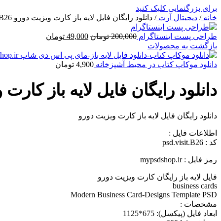
برای بزرگنمایی کلیک کنید
خانه
/
دیجیتال آرت
/
دانلود رایگان فایل لايه باز کارت ويزيت دورو psd.visit.B26
طراحی پست اینستاگرام
200,000
تومان
49,000
تومان
بازگشت به محصولات
دانلود موکاپ کتاب در محیط آشپزخانه
4,900
تومان
دانلود رایگان فایل لايه باز کارت ويزيت دور
دانلود رایگان فایل لايه باز کارت ويزيت دورو
اطلاعات فايل :
کد : psd.visit.B26
رمز فایل : mypsdshop.ir
فایل لايه باز رایگان کارت ويزيت دورو
business cards
Modern Business Card-Designs Template PSD
مشخصات :
ابعاد فايل (پيکسل): 675*1125