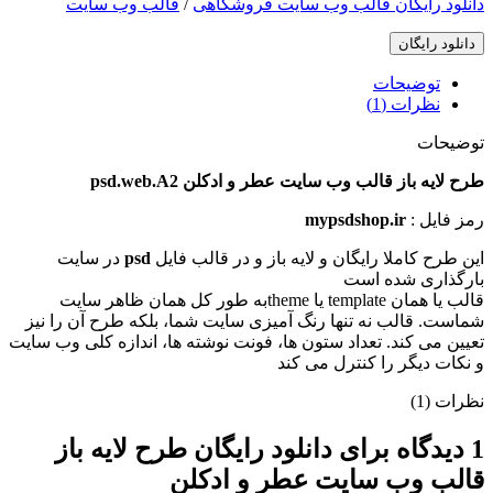
دانلود رایگان قالب وب سایت فروشگاهی
/
قالب وب سایت
دانلود رایگان
توضیحات
نظرات (1)
توضیحات
طرح لایه باز قالب وب سایت عطر و ادکلن psd.web.A2
رمز فایل :
mypsdshop.ir
اين طرح کاملا رایگان و لايه باز و در قالب فايل
psd
در سايت
بارگذاری شده است
قالب یا همان template یا themeبه طور کل همان ظاهر سایت
شماست. قالب نه تنها رنگ آمیزی سایت شما، بلکه طرح آن را نیز
تعیین می کند. تعداد ستون ها، فونت نوشته ها، اندازه کلی وب سایت
و نکات دیگر را کنترل می کند
نظرات (1)
1 دیدگاه برای
دانلود رایگان طرح لایه باز
قالب وب سایت عطر و ادکلن