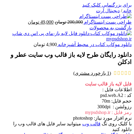
برای بزرگنمایی کلیک کنید
خانه
/
دیجیتال آرت
قیمت
قیمت
طراحی پست اینستاگرام
200,000
تومان
49,000
تومان
اصلی
فعلی
بازگشت به محصولات
200,000 تومان
49,000 تومان
بود.
است.
دانلود موکاپ کتاب در محیط آشپزخانه
4,900
تومان
دانلود رایگان طرح لایه باز قالب وب سایت عطر و
ادکلن
(
1
بازخورد مشتری)
فایل لایه باز قالب سایت
اطلاعات فايل :
کد : psd.web.A2
حجم فايل: 70m
رزولشن : 300dpi
رمز فایل : mypsdshop.ir
نرم افزار مورد نياز: photoshop
با کلیک روی تگ
قالب وب
میتوانید سایر فایل های قالب وب را
دانلود کنید