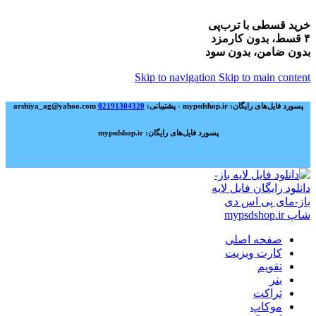
خرید قسطی با ترب‌پی
۴ قسط، بدون کارمزد
بدون ضامن، بدون سود
Skip to navigation
Skip to main content
پسورد فایل‌های رایگان: mypsdshop.ir - پشتیبانی: arshiya_ag@yahoo.com
02191304320
پسورد فایل‌های رایگان: mypsdshop.ir
صفحه اصلی
کارت ویزیت
تقویم
بنر
تراکت
موکاپ