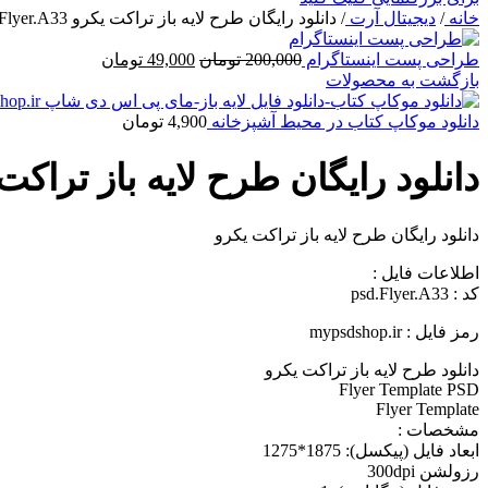
خانه
/
دیجیتال آرت
/
دانلود رایگان طرح لايه باز تراکت یکرو psd.Flyer.A33
قیمت
قیمت
طراحی پست اینستاگرام
200,000
تومان
49,000
تومان
اصلی
فعلی
بازگشت به محصولات
200,000 تومان
49,000 تومان
بود.
است.
دانلود موکاپ کتاب در محیط آشپزخانه
4,900
تومان
دانلود رایگان طرح لايه باز تراکت یکرو r.A33
دانلود رایگان طرح لايه باز تراکت یکرو
اطلاعات فايل :
کد : psd.Flyer.A33
رمز فایل : mypsdshop.ir
دانلود طرح لايه باز تراکت یکرو
Flyer Template PSD
Flyer Template
مشخصات :
ابعاد فايل (پيکسل): 1875*1275
رزولشن 300dpi