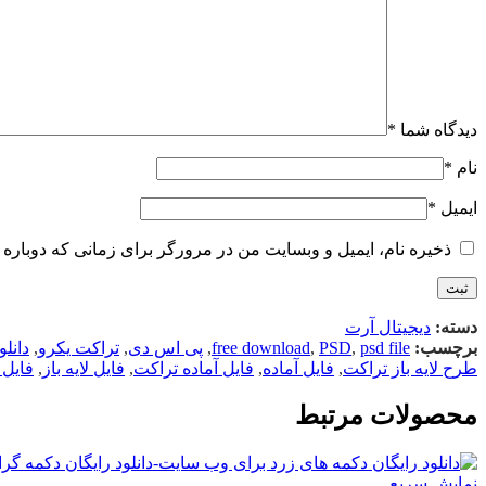
دیدگاه شما
*
نام
*
ایمیل
*
ذخیره نام، ایمیل و وبسایت من در مرورگر برای زمانی که دوباره 
دسته:
دیجیتال آرت
برچسب:
psd file
,
PSD
,
free download
,
پی اس دی
,
تراکت یکرو
,
دانلو
طرح لایه باز تراکت
,
فایل آماده
,
فایل آماده تراکت
,
فایل لایه باز
,
فایل ل
محصولات مرتبط
نمایش سریع