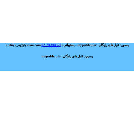
پسورد فایل‌های رایگان: mypsdshop.ir - پشتیبانی: arshiya_ag@yahoo.com
02191304320
پسورد فایل‌های رایگان: mypsdshop.ir