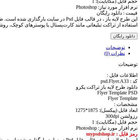
حجم فايل (مگابايت): 1
نرم افزار مورد نياز: Photoshop
قیمت : دانلود رایگان
اين طرح لايه باز ، در قالب فايل Psd در سايت بارگذاری شده است. طرح از کيفيت بالایی برخوردار بوده که مناسب جهت طراحی، چاپ و پرينت می باشد
استفاده از تراکت تبلیغاتی مانند کارت‌پستال یا پوسترهای کوچک، روشی
دانلود رایگان
توضیحات
نظرات (0)
توضیحات
اطلاعات فايل :
کد : psd.Flyer.A33
دانلود طرح لايه باز تراکت یکرو
Flyer Template PSD
Flyer Template
مشخصات :
ابعاد فايل (پيکسل): 1875*1275
رزولشن 300dpi
حجم فايل (مگابايت): 1
نرم افزار مورد نياز: Photoshop
رمز فایل :
mypsdshop.ir
اين طرح لايه باز ، در قالب فايل Psd در سايت بارگذاری شده است. طرح از کيفيت بالایی برخوردار بوده که مناسب جهت طراحی، چاپ و پرينت می باشد