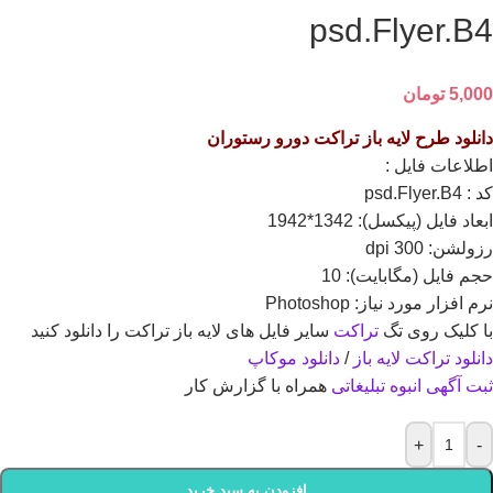
psd.Flyer.B4
5,000
تومان
دانلود طرح لايه باز تراکت دورو رستوران
اطلاعات فايل :
کد : psd.Flyer.B4
ابعاد فايل (پيکسل): 1342*1942
رزولشن: 300 dpi
حجم فايل (مگابايت): 10
نرم افزار مورد نياز: Photoshop
با کلیک روی تگ
تراکت
سایر فایل های لایه باز تراکت را دانلود کنید
دانلود تراکت
لایه باز
/
دانلود موکاپ
ثبت آگهی انبوه تبلیغاتی
همراه با گزارش کار
+
-
افزودن به سبد خرید