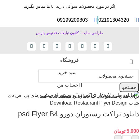
اگر در مورد محصولات سوالی دارید با ما تماس بگیرید
09199209803
02191304320
طراحی سایت : کانون تبلیغات ققنوس پارس
فروشگاه
سبد خرید
حساب من
جستجو
برای دیدن محصولاتی که دنبال آن هستید تایپ کنید.
دانلود تراکت رستوران دورو psd.Flyer.B4
5,000
تومان