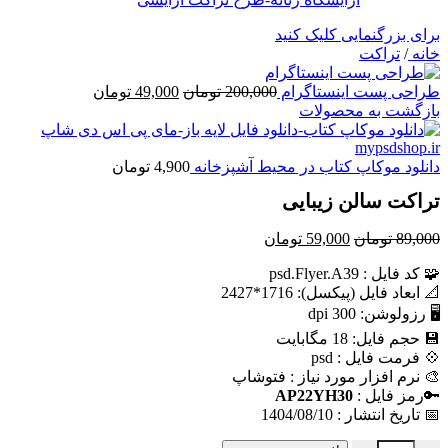
برای بزرگنمایی کلیک کنید
خانه
/
تراکت
قیمت
قیمت
طراحی پست اینستاگرام
200,000
تومان
49,000
تومان
اصلی
فعلی
بازگشت به محصولات
200,000 تومان
49,000 تومان
بود.
است.
دانلود موکاپ کتاب در محیط آشپزخانه
4,900
تومان
تراکت سالن زیبایی
قیمت
قیمت
89,000
تومان
59,000
تومان
اصلی
فعلی
🧩 کد فايل : psd.Flyer.A39
89,000 تومان
59,000 تومان
📐 ابعاد فايل (پيکسل): 1716*2427
بود.
است.
🖥 رزولوشن: 300 dpi
💾 حجم فايل: 18 مگابایت
💠 فرمت فایل : psd
🎨 نرم افزار مورد نياز : فتوشاپ
🔑رمز فایل :
AP22YH30
📅 تاریخ انتشار : 1404/08/10