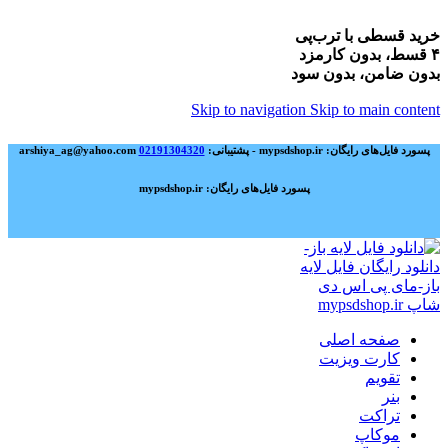
خرید قسطی با ترب‌پی
۴ قسط، بدون کارمزد
بدون ضامن، بدون سود
Skip to navigation
Skip to main content
پسورد فایل‌های رایگان: mypsdshop.ir - پشتیبانی: arshiya_ag@yahoo.com
02191304320
پسورد فایل‌های رایگان: mypsdshop.ir
صفحه اصلی
کارت ویزیت
تقویم
بنر
تراکت
موکاپ