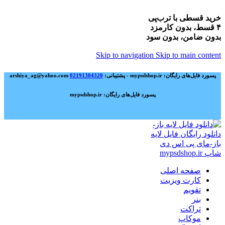
خرید قسطی با ترب‌پی
۴ قسط، بدون کارمزد
بدون ضامن، بدون سود
Skip to navigation
Skip to main content
پسورد فایل‌های رایگان: mypsdshop.ir - پشتیبانی: arshiya_ag@yahoo.com
02191304320
پسورد فایل‌های رایگان: mypsdshop.ir
صفحه اصلی
کارت ویزیت
تقویم
بنر
تراکت
موکاپ