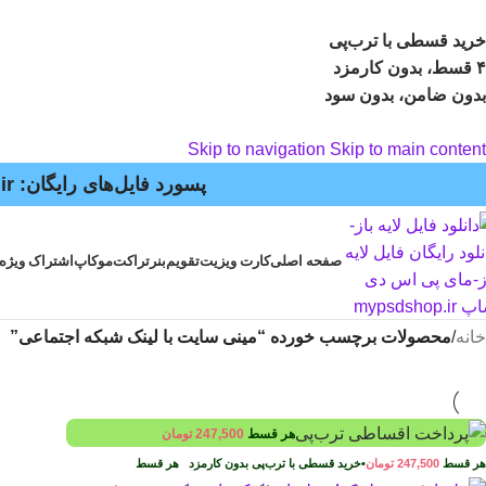
خرید قسطی با ترب‌پی
۴ قسط، بدون کارمزد
بدون ضامن، بدون سود
Skip to navigation
Skip to main content
پسورد فایل‌های رایگان: mypsdshop.ir - پشتیبانی: arshiya_ag@yahoo.com
صفحه اصلی
کارت ویزیت
تقویم
بنر
تراکت
موکاپ
اشتراک ویژه
خانه
/
محصولات برچسب خورده “مینی سایت با لینک شبکه اجتماعی”
هر قسط
247,500
تومان
هر قسط
247,500
تومان
•
خرید قسطی با ترب‌پی بدون کارمزد
هر قسط