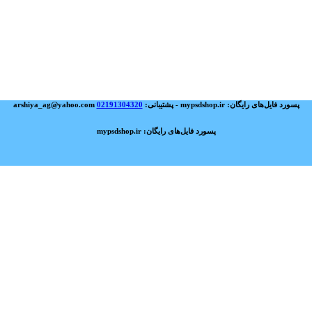
پسورد فایل‌های رایگان: mypsdshop.ir - پشتیبانی: arshiya_ag@yahoo.com
02191304320
پسورد فایل‌های رایگان: mypsdshop.ir