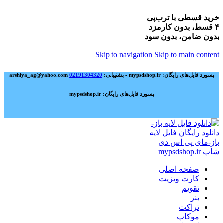
خرید قسطی با ترب‌پی
۴ قسط، بدون کارمزد
بدون ضامن، بدون سود
Skip to navigation
Skip to main content
پسورد فایل‌های رایگان: mypsdshop.ir - پشتیبانی: arshiya_ag@yahoo.com
02191304320
پسورد فایل‌های رایگان: mypsdshop.ir
صفحه اصلی
کارت ویزیت
تقویم
بنر
تراکت
موکاپ