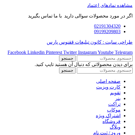
مشاهده نمادهای اعتماد
اگر در مورد محصولات سوالی دارید با ما تماس بگیرید
02191304320
09199209803
طراحی سایت : کانون تبلیغات ققنوس پارس
Facebook
Linkedin
Pinterest
Twitter
Instagram
Youtube
Telegram
جستجو
برای دیدن محصولاتی که دنبال آن هستید تایپ کنید.
جستجو
صفحه اصلی
کارت ویزیت
تقویم
بنر
تراکت
موکاپ
اشتراک ویژه
فروشگاه
وبلاگ
ورود / ثبت نام