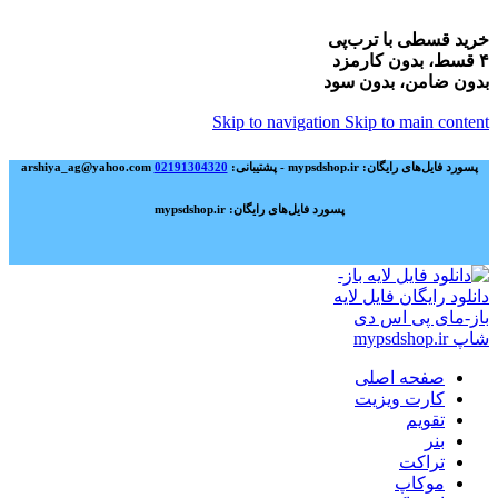
خرید قسطی با ترب‌پی
۴ قسط، بدون کارمزد
بدون ضامن، بدون سود
Skip to navigation
Skip to main content
پسورد فایل‌های رایگان: mypsdshop.ir - پشتیبانی: arshiya_ag@yahoo.com
02191304320
پسورد فایل‌های رایگان: mypsdshop.ir
صفحه اصلی
کارت ویزیت
تقویم
بنر
تراکت
موکاپ