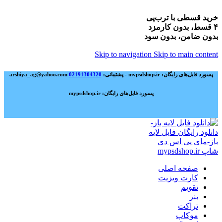
خرید قسطی با ترب‌پی
۴ قسط، بدون کارمزد
بدون ضامن، بدون سود
Skip to navigation
Skip to main content
پسورد فایل‌های رایگان: mypsdshop.ir - پشتیبانی: arshiya_ag@yahoo.com
02191304320
پسورد فایل‌های رایگان: mypsdshop.ir
صفحه اصلی
کارت ویزیت
تقویم
بنر
تراکت
موکاپ