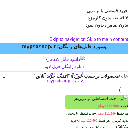
خرید قسطی با ترب‌پی
۴ قسط، بدون کارمزد
بدون ضامن، بدون سود
Skip to navigation
Skip to main content
پسورد فایل‌های رایگان: mypsdshop.ir
خانه
/
محصولات برچسب خورده “امنیت خرید آنلاین”
هر
قسط
112,500
تومان
هر قسط
112,500
تومان
•
خرید قسطی با ترب‌پی
بدون کارمزد
هر قسط
112,500
تومان
•
خرید
-50%
قسطی با ترب‌پی بدون کارمزد
هر قسط