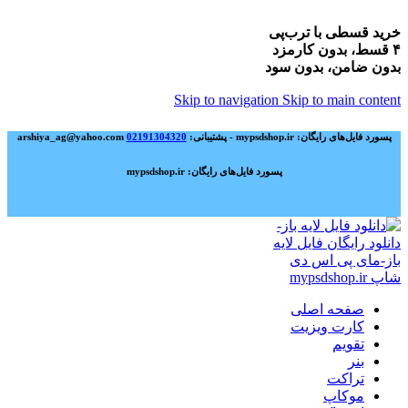
خرید قسطی با ترب‌پی
۴ قسط، بدون کارمزد
بدون ضامن، بدون سود
Skip to navigation
Skip to main content
پسورد فایل‌های رایگان: mypsdshop.ir - پشتیبانی: arshiya_ag@yahoo.com
02191304320
پسورد فایل‌های رایگان: mypsdshop.ir
صفحه اصلی
کارت ویزیت
تقویم
بنر
تراکت
موکاپ