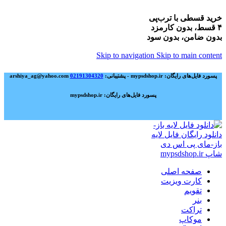
خرید قسطی با ترب‌پی
۴ قسط، بدون کارمزد
بدون ضامن، بدون سود
Skip to navigation
Skip to main content
پسورد فایل‌های رایگان: mypsdshop.ir - پشتیبانی: arshiya_ag@yahoo.com
02191304320
پسورد فایل‌های رایگان: mypsdshop.ir
صفحه اصلی
کارت ویزیت
تقویم
بنر
تراکت
موکاپ