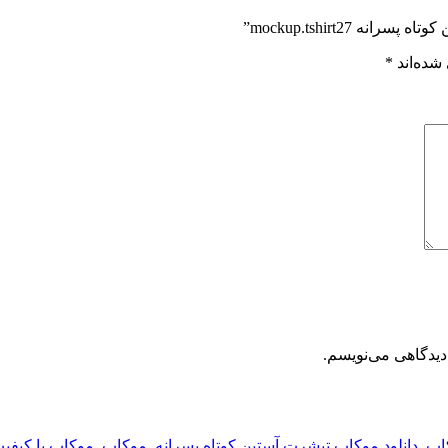
mockup.tshirt27”
شده‌اند
*
دیدگاهی می‌نویسم.
کاپ
,
دانلود موکاپ تیشرت آستین کوتاه پسرانه
,
موکاپ
,
موکاپ با کیفی