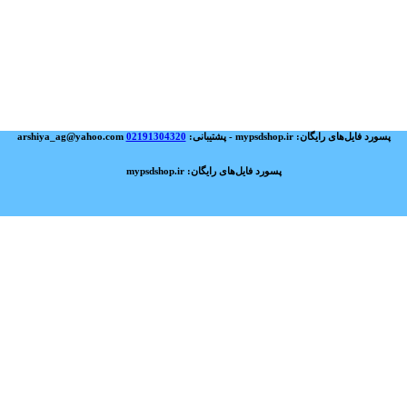
پسورد فایل‌های رایگان: mypsdshop.ir - پشتیبانی: arshiya_ag@yahoo.com
02191304320
پسورد فایل‌های رایگان: mypsdshop.ir