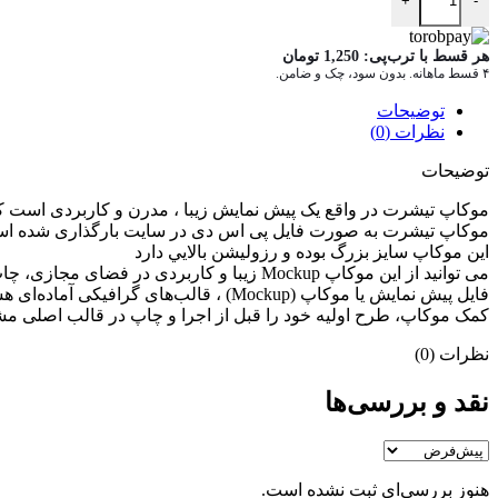
+
-
هر قسط با ترب‌پی:
1,250
تومان
۴ قسط ماهانه. بدون سود، چک و ضامن.
توضیحات
نظرات (0)
توضیحات
موکاپ تیشرت در واقع يک پيش نمايش زيبا ، مدرن و کاربردی است ک
موکاپ تیشرت به صورت فایل پی اس دی در سایت بارگذاری شده ا
اين موکاپ سايز بزرگ بوده و رزوليشن بالايي دارد
می توانيد از اين موکاپ Mockup زيبا و کاربردی در فضای مجازی، چاپ و غيره به راحتی و بدون افت کيفيت استفاده کنيد
کمک موکاپ، طرح اولیه خود را قبل از اجرا و چاپ در قالب اصلی مشاهد
نظرات (0)
نقد و بررسی‌ها
هنوز بررسی‌ای ثبت نشده است.