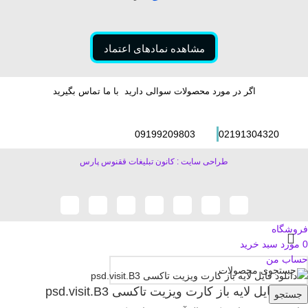
مشاهده نمادهای اعتماد
اگر در مورد محصولات سوالی دارید با ما تماس بگیرید
09199209803
02191304320
طراحی سایت : کانون تبلیغات ققنوس پارس
فروشگاه
0
مورد
سبد خرید
حساب من
دانلود فایل لایه باز کارت ویزیت تاکسی psd.visit.B3
جستجو