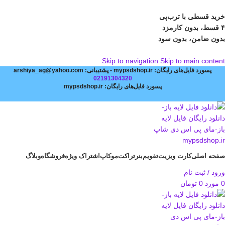
خرید قسطی با ترب‌پی
۴ قسط، بدون کارمزد
بدون ضامن، بدون سود
Skip to navigation
Skip to main content
پسورد فایل‌های رایگان: mypsdshop.ir - پشتیبانی: arshiya_ag@yahoo.com
02191304320
پسورد فایل‌های رایگان: mypsdshop.ir
صفحه اصلی
کارت ویزیت
تقویم
بنر
تراکت
موکاپ
اشتراک ویژه
فروشگاه
وبلاگ
ورود / ثبت نام
0
مورد
0
تومان