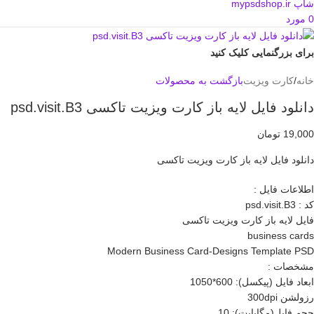
0
مورد
برای بزرگنمایی کلیک کنید
خانه
/
کارت ویزیت
بازگشت به محصولات
دانلود فایل لایه باز کارت ویزیت تاکسی psd.visit.B3
19,000
تومان
دانلود فایل لایه باز کارت ويزيت تاکسی
اطلاعات فايل :
کد : psd.visit.B3
فایل لايه باز کارت ويزيت تاکسی
business cards
Modern Business Card-Designs Template PSD
مشخصات :
ابعاد فايل (پيکسل): 600*1050
رزولشن 300dpi
حجم فایل(مگابایت): 10