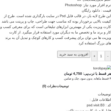
نرم افزار مورد نياز: Photoshop
قیمت : دانلود رایگان
اين طرح لايه باز، در قالب فايل Psd در سايت بارگذاری شده است. طرح از
کيفيت بالايی برخوردار بوده که مناسب جهت طراحی، چاپ و پرينت می باشد
کارت ویزیت یکی از مهمترین ابزارهای تبلیغاتی است که برای معرفی کسب و
کار و برند ما و تخصص ما به دیگران مورد استفاده قرار میگیرد. از کارت
ویزیت ها می توان برای پیشرفت کسب و کارهای کوچک و تبدیل آن به برند
های بزرگ استفاده کرد
افزودن به سبد خرید
+
-
هر قسط با ترب‌پی:
4,750
تومان
۴ قسط ماهانه. بدون سود، چک و ضامن.
توضیحات
نظرات (0)
توضیحات
اطلاعات فايل :
کد : psd.visit.B3
فایل لايه باز کارت ويزيت تاکسی