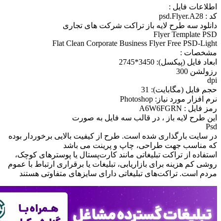
اطلاعات فايل :
کد : psd.Flyer.A28
دانلود سه طرح لايه باز تراکت شرکت های تجاری
Flyer Template PSD
Flat Clean Corporate Business Flyer Free PSD-Light
مشخصات :
ابعاد فايل (پيکسل): 3450*2745
رزولشن 300
dpi
حجم فايل (مگابايت): 31
نرم افزار مورد نياز: Photoshop
رمز فایل : A6W6FGRN
اين طرح لايه باز ، در قالب سه فايل به صورت
Psd
در سايت بارگذاری شده است. طرح از کيفيت بالایی برخوردار بوده
که مناسب جهت طراحی، چاپ و پرينت می باشد
استفاده از تراکت تبلیغاتی مانند کارت‌پستال یا پوسترهای کوچک،
روشی کم هزینه برای بازاریابی، تبلیغات یا برقراری ارتباط با عموم
مردم است. تراکت‌های تبلیغاتی دارای سایزهای متفاوتی هستند