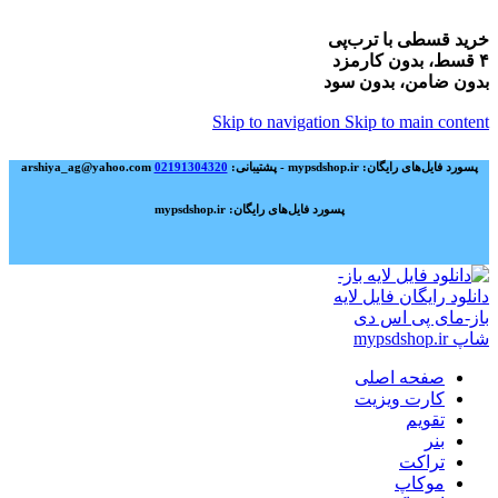
خرید قسطی با ترب‌پی
۴ قسط، بدون کارمزد
بدون ضامن، بدون سود
Skip to navigation
Skip to main content
پسورد فایل‌های رایگان: mypsdshop.ir - پشتیبانی: arshiya_ag@yahoo.com
02191304320
پسورد فایل‌های رایگان: mypsdshop.ir
صفحه اصلی
کارت ویزیت
تقویم
بنر
تراکت
موکاپ