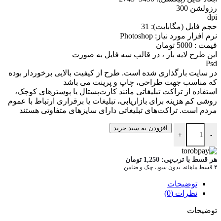
رزولشن 300
dpi
حجم فايل (مگابايت): 31
نرم افزار مورد نياز: Photoshop
قیمت : 5000 تومان
اين طرح لايه باز ، در قالب سه فايل به صورت
Psd
در سايت بارگذاری شده است. طرح از کيفيت بالایی برخوردار بوده
که مناسب جهت طراحی، چاپ و پرينت می باشد
استفاده از تراکت تبلیغاتی مانند کارت‌پستال یا پوسترهای کوچک،
روشی کم هزینه برای بازاریابی، تبلیغات یا برقراری ارتباط با عموم
مردم است. تراکت‌های تبلیغاتی دارای سایزهای متفاوتی هستند
دانلود سه طرح لايه باز تراکت شرکت های تجاری psd.Flyer.A28 عدد
افزودن به سبد خرید
+
-
هر قسط با ترب‌پی:
1,250
تومان
۴ قسط ماهانه. بدون سود، چک و ضامن.
توضیحات
نظرات (0)
توضیحات