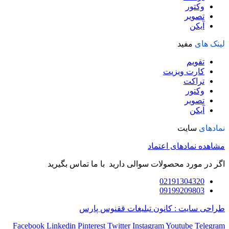
وکتور
تصویر
آیکن
لینک های
مفید
تقویم
کارت ویزیت
تراکت
وکتور
تصویر
آیکن
نمادهای
سایت
مشاهده نمادهای اعتماد
اگر در مورد محصولات سوالی دارید با ما تماس بگیرید
02191304320
09199209803
طراحی سایت : کانون تبلیغات ققنوس پارس
Facebook
Linkedin
Pinterest
Twitter
Instagram
Youtube
Telegram