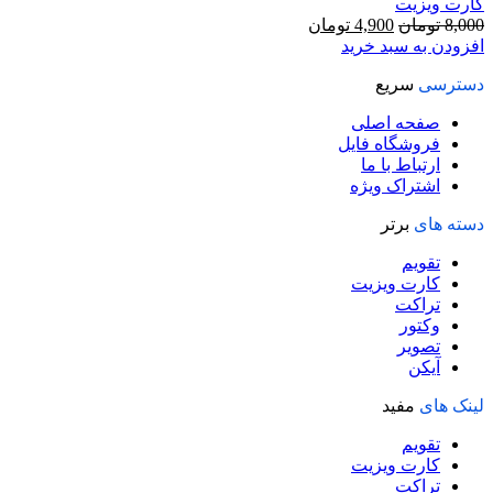
کارت ویزیت
قیمت
قیمت
8,000
تومان
4,900
تومان
اصلی
فعلی
افزودن به سبد خرید
8,000 تومان
4,900 تومان
دسترسی
سریع
بود.
است.
صفحه اصلی
فروشگاه فایل
ارتباط با ما
اشتراک ویژه
دسته های
برتر
تقویم
کارت ویزیت
تراکت
وکتور
تصویر
آیکن
لینک های
مفید
تقویم
کارت ویزیت
تراکت