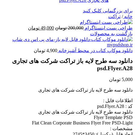
برای بزرگنمایی کلیک کنید
خانه
/
تراکت
قیمت
قیمت
طراحی پست اینستاگرام
200,000
تومان
49,000
تومان
اصلی
فعلی
بازگشت به محصولات
200,000 تومان
49,000 تومان
بود.
است.
دانلود موکاپ کتاب در محیط آشپزخانه
4,900
تومان
دانلود سه طرح لايه باز تراکت شرکت های تجاری
psd.Flyer.A28
5,000
تومان
دانلود سه طرح لايه باز تراکت شرکت های تجاری
اطلاعات فايل :
کد : psd.Flyer.A28
دانلود سه طرح لايه باز تراکت شرکت های تجاری
Flyer Template PSD
Flat Clean Corporate Business Flyer Free PSD-Light
مشخصات :
ابعاد فايل (پيکسل): 3450*2745