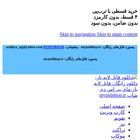
خرید قسطی با ترب‌پی
۴ قسط، بدون کارمزد
بدون ضامن، بدون سود
Skip to navigation
Skip to main content
پسورد فایل‌های رایگان: mypsdshop.ir - پشتیبانی: arshiya_ag@yahoo.com
02191304320
پسورد فایل‌های رایگان: mypsdshop.ir
صفحه اصلی
کارت ویزیت
تقویم
بنر
تراکت
موکاپ