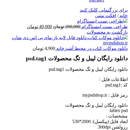
برای بزرگنمایی کلیک کنید
خانه
/
افکت متنی
قیمت
قیمت
طراحی پست اینستاگرام
200,000
تومان
49,000
تومان
اصلی
فعلی
بازگشت به محصولات
200,000 تومان
49,000 تومان
بود.
است.
دانلود موکاپ کتاب در محیط آشپزخانه
4,900
تومان
دانلود رایگان لیبل و تگ محصولات psd.tag1
دانلود رایگان لیبل و تگ محصولات psd.tag1
اطلاعات فايل :
کد :psd.tag1
رمز فایل : mypsdshop.ir
دانلود رایگان لیبل و تگ محصولات
lables psd
مشخصات :
ابعاد فايل (پيکسل): 2000*530
رزولشن 300dpi