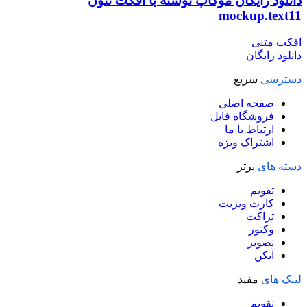
دانلود رایگان موکاپ نوشته با افکت نئون
mockup.text11
افکت متنی
دانلود رایگان
دسترسی
سریع
صفحه اصلی
فروشگاه فایل
ارتباط با ما
اشتراک ویژه
دسته های
برتر
تقویم
کارت ویزیت
تراکت
وکتور
تصویر
آیکن
لینک های
مفید
تقویم