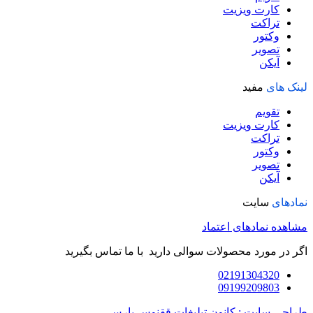
کارت ویزیت
تراکت
وکتور
تصویر
آیکن
لینک های
مفید
تقویم
کارت ویزیت
تراکت
وکتور
تصویر
آیکن
نمادهای
سایت
مشاهده نمادهای اعتماد
اگر در مورد محصولات سوالی دارید با ما تماس بگیرید
02191304320
09199209803
طراحی سایت : کانون تبلیغات ققنوس پارس