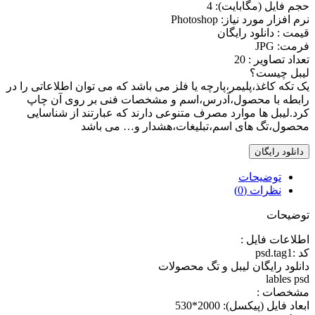
حجم فايل (مگابايت): 4
نرم افزار مورد نياز: Photoshop
قیمت : دانلود رایگان
فرمت: JPG
تعداد تصاویر : 20
لیبل چیست؟
یک تکه کاغذ،پلیمر،پارچه یا فلز می باشد که می توان اطلاعاتی را در
رابطه با محصول،آدرس،اسم و مشخصات فنی بر روی آن چاپ
کرد.لیبل ها موارد مصرف متنوعی دارند که عبارتند از شناسایی
محصول،تگ های اسم،تبلیغات،هشدار و… می باشد
دانلود رایگان
توضیحات
نظرات (0)
توضیحات
اطلاعات فايل :
کد :psd.tag1
دانلود رایگان لیبل و تگ محصولات
lables psd
مشخصات :
ابعاد فايل (پيکسل): 2000*530