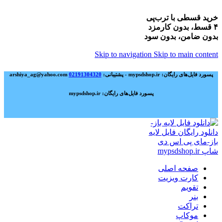
خرید قسطی با ترب‌پی
۴ قسط، بدون کارمزد
بدون ضامن، بدون سود
Skip to navigation
Skip to main content
پسورد فایل‌های رایگان: mypsdshop.ir - پشتیبانی: arshiya_ag@yahoo.com
02191304320
پسورد فایل‌های رایگان: mypsdshop.ir
صفحه اصلی
کارت ویزیت
تقویم
بنر
تراکت
موکاپ