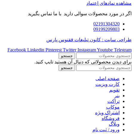
مشاهده نمادهای اعتماد
اگر در مورد محصولات سوالی دارید با ما تماس بگیرید
02191304320
09199209803
طراحی سایت : کانون تبلیغات ققنوس پارس
Facebook
Linkedin
Pinterest
Twitter
Instagram
Youtube
Telegram
جستجو
برای دیدن محصولاتی که دنبال آن هستید تایپ کنید.
جستجو
صفحه اصلی
کارت ویزیت
تقویم
بنر
تراکت
موکاپ
اشتراک ویژه
فروشگاه
وبلاگ
ورود / ثبت نام