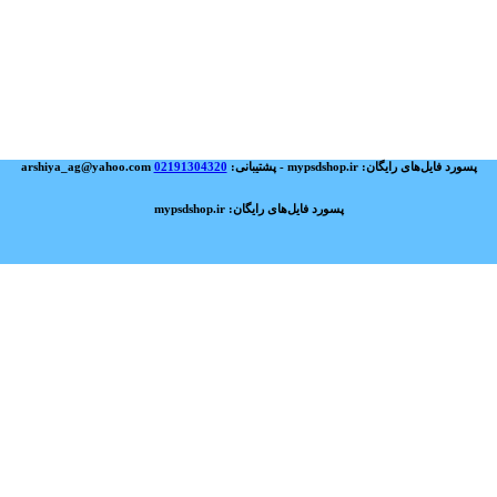
پسورد فایل‌های رایگان: mypsdshop.ir - پشتیبانی: arshiya_ag@yahoo.com
02191304320
پسورد فایل‌های رایگان: mypsdshop.ir