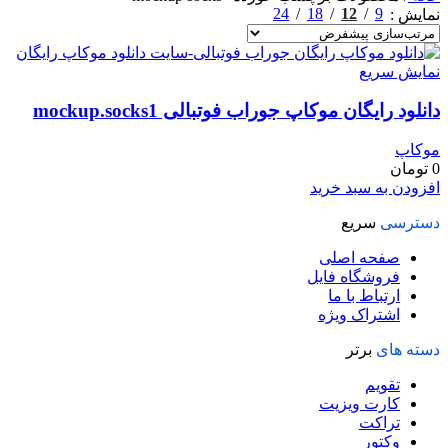
24
18
12
9
نمایش
نمایش سریع
دانلود رایگان موکاپ جوراب فوتبالی mockup.socks1
موکاپ
0
تومان
افزودن به سبد خرید
دسترسی
سریع
صفحه اصلی
فروشگاه فایل
ارتباط با ما
اشتراک ویژه
دسته های
برتر
تقویم
کارت ویزیت
تراکت
وکتور