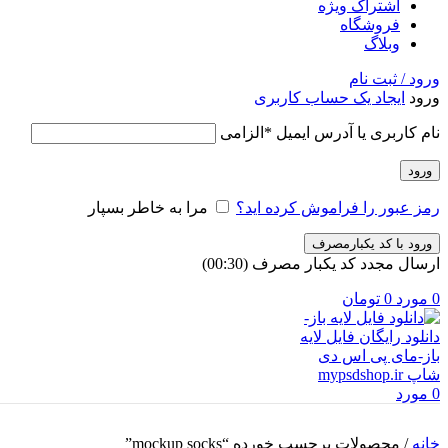
اشتراک ویژه
فروشگاه
وبلاگ
ورود / ثبت نام
ورود
ایجاد یک حساب کاربری
نام کاربری یا آدرس ایمیل
*
الزامی
ورود
رمز عبور را فراموش کرده اید؟
مرا به خاطر بسپار
ورود با کد یکبارمصرف
ارسال مجدد کد یکبار مصرف
(00:
30
)
0
مورد
0
تومان
0
مورد
خانه
/
محصولات برچسب خورده “mockup socks”