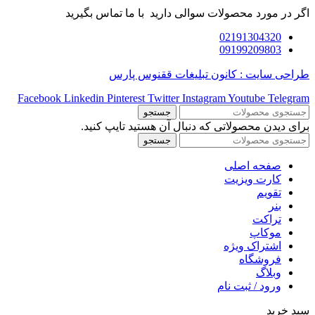
اگر در مورد محصولات سوالی دارید با ما تماس بگیرید
02191304320
09199209803
طراحی سایت : کانون تبلیغات ققنوس پارس
Facebook
Linkedin
Pinterest
Twitter
Instagram
Youtube
Telegram
جستجو
برای دیدن محصولاتی که دنبال آن هستید تایپ کنید.
جستجو
صفحه اصلی
کارت ویزیت
تقویم
بنر
تراکت
موکاپ
اشتراک ویژه
فروشگاه
وبلاگ
ورود / ثبت نام
سبد خرید