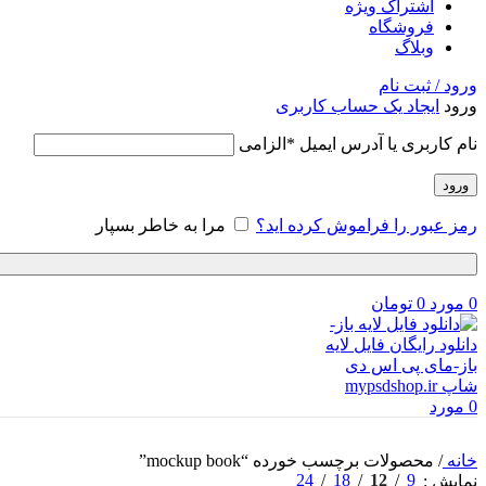
اشتراک ویژه
فروشگاه
وبلاگ
ورود / ثبت نام
ورود
ایجاد یک حساب کاربری
نام کاربری یا آدرس ایمیل
*
الزامی
ورود
رمز عبور را فراموش کرده اید؟
مرا به خاطر بسپار
0
مورد
0
تومان
0
مورد
خانه
/
محصولات برچسب خورده “mockup book”
24
18
12
9
نمایش