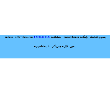
پسورد فایل‌های رایگان: mypsdshop.ir - پشتیبانی: arshiya_ag@yahoo.com
02191304320
پسورد فایل‌های رایگان: mypsdshop.ir