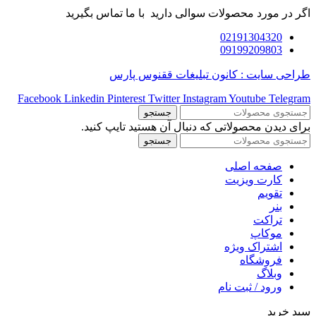
اگر در مورد محصولات سوالی دارید با ما تماس بگیرید
02191304320
09199209803
طراحی سایت : کانون تبلیغات ققنوس پارس
Facebook
Linkedin
Pinterest
Twitter
Instagram
Youtube
Telegram
جستجو
برای دیدن محصولاتی که دنبال آن هستید تایپ کنید.
جستجو
صفحه اصلی
کارت ویزیت
تقویم
بنر
تراکت
موکاپ
اشتراک ویژه
فروشگاه
وبلاگ
ورود / ثبت نام
سبد خرید