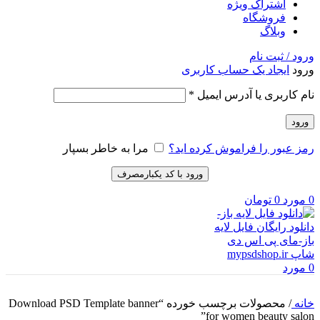
اشتراک ویژه
فروشگاه
وبلاگ
ورود / ثبت نام
ورود
ایجاد یک حساب کاربری
الزامی
نام کاربری یا آدرس ایمیل
*
ورود
رمز عبور را فراموش کرده اید؟
مرا به خاطر بسپار
ورود با کد یکبارمصرف
0
مورد
0
تومان
0
مورد
خانه
/
محصولات برچسب خورده “Download PSD Template banner
for women beauty salon”