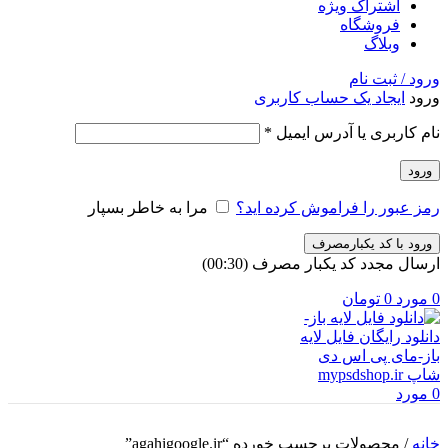
اشتراک ویژه
فروشگاه
وبلاگ
ورود / ثبت نام
ورود
ایجاد یک حساب کاربری
الزامی
نام کاربری یا آدرس ایمیل
*
ورود
رمز عبور را فراموش کرده اید؟
مرا به خاطر بسپار
ورود با کد یکبارمصرف
ارسال مجدد کد یکبار مصرف
(00:
30
)
0
مورد
0
تومان
0
مورد
خانه
/
محصولات برچسب خورده “agahigoogle.ir”