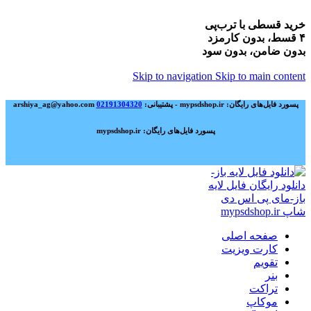
خرید قسطی با ترب‌پی
۴ قسط، بدون کارمزد
بدون ضامن، بدون سود
Skip to navigation
Skip to main content
پسورد فایل‌های رایگان: mypsdshop.ir - پشتیبانی: arshiya_ag@yahoo.com
02191304320
پسورد فایل‌های رایگان: mypsdshop.ir
صفحه اصلی
کارت ویزیت
تقویم
بنر
تراکت
موکاپ