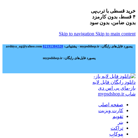
خرید قسطی با ترب‌پی
۴ قسط، بدون کارمزد
بدون ضامن، بدون سود
Skip to navigation
Skip to main content
پسورد فایل‌های رایگان: mypsdshop.ir - پشتیبانی: arshiya_ag@yahoo.com
02191304320
پسورد فایل‌های رایگان: mypsdshop.ir
صفحه اصلی
کارت ویزیت
تقویم
بنر
تراکت
موکاپ