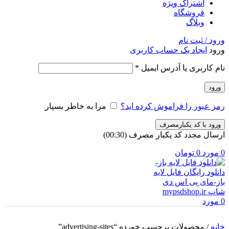
اشتراک ویژه
فروشگاه
وبلاگ
ورود / ثبت نام
ورود
ایجاد یک حساب کاربری
الزامی
نام کاربری یا آدرس ایمیل
*
ورود
رمز عبور را فراموش کرده اید؟
مرا به خاطر بسپار
ورود با کد یکبارمصرف
ارسال مجدد کد یکبار مصرف
(00:
30
)
0
مورد
0
تومان
0
مورد
خانه
/
محصولات برچسب خورده “advertising-sites”