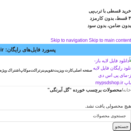
خرید قسطی با ترب‌پی
۴ قسط، بدون کارمزد
بدون ضامن، بدون سود
Skip to navigation
Skip to main content
پسورد فایل‌های رایگان: mypsdshop.ir - پشتیبانی: arshiya_ag@yahoo.com
صفحه اصلی
کارت ویزیت
تقویم
بنر
تراکت
موکاپ
اشتراک ویژه
خانه
/
محصولات برچسب خورده “گل آبرنگی”
هیچ محصولی یافت نشد.
جستجو